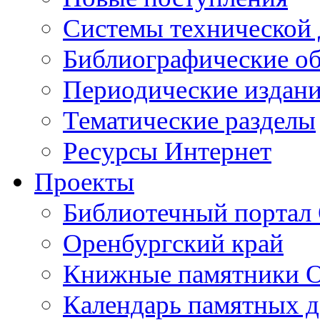
Cистемы технической
Библиографические о
Периодические издан
Тематические разделы
Ресурсы Интернет
Проекты
Библиотечный портал 
Оренбургский край
Книжные памятники О
Календарь памятных д