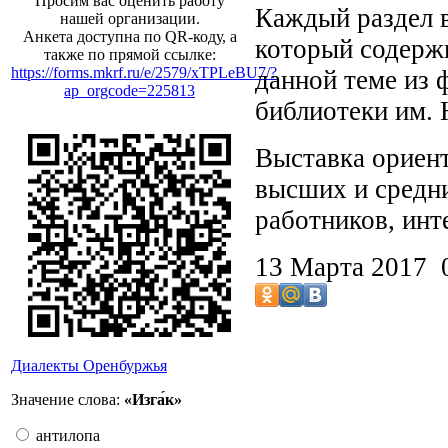
Просим вас оценить работу
Каждый раздел 
нашей организации.
Анкета доступна по QR-коду, а
который содерж
также по прямой ссылке:
https://forms.mkrf.ru/e/2579/xTPLeBU7/?
данной теме из
ap_orgcode=225813
библиотеки им. 
Выставка ориент
высших и средни
работников, ин
13 Марта 2017
Диалекты Оренбуржья
Значение слова:
«Изга́к»
антилопа