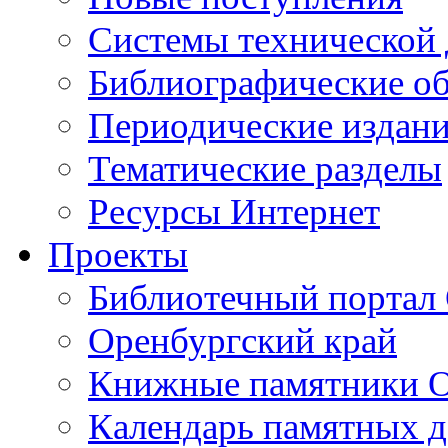
Cистемы технической
Библиографические о
Периодические издан
Тематические разделы
Ресурсы Интернет
Проекты
Библиотечный портал 
Оренбургский край
Книжные памятники О
Календарь памятных д