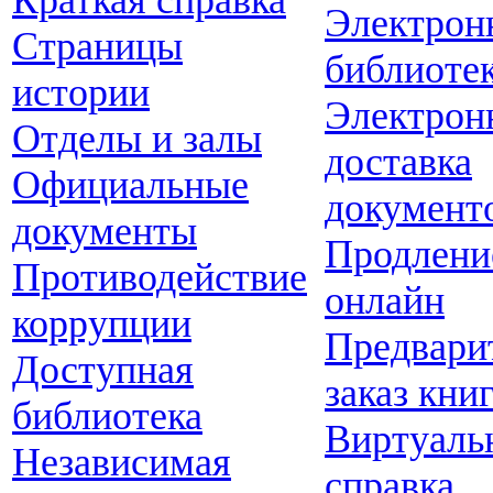
Краткая справка
Электрон
Страницы
библиоте
истории
Электрон
Отделы и залы
доставка
Официальные
документ
документы
Продлени
Противодействие
онлайн
коррупции
Предвари
Доступная
заказ кни
библиотека
Виртуаль
Независимая
справка