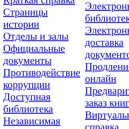
Краткая справка
Электрон
Страницы
библиоте
истории
Электрон
Отделы и залы
доставка
Официальные
документ
документы
Продлени
Противодействие
онлайн
коррупции
Предвари
Доступная
заказ кни
библиотека
Виртуаль
Независимая
справка