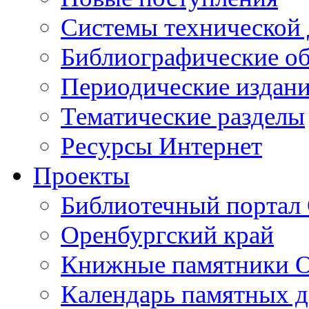
Cистемы технической
Библиографические о
Периодические издан
Тематические разделы
Ресурсы Интернет
Проекты
Библиотечный портал 
Оренбургский край
Книжные памятники О
Календарь памятных д