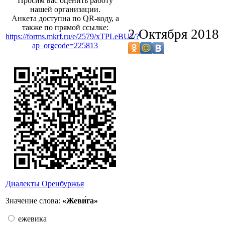
Просим вас оценить работу
нашей организации.
Анкета доступна по QR-коду, а
также по прямой ссылке:
2 Октября 2018
https://forms.mkrf.ru/e/2579/xTPLeBU7/?
ap_orgcode=225813
Диалекты Оренбуржья
Значение слова:
«Жеви́га»
ежевика