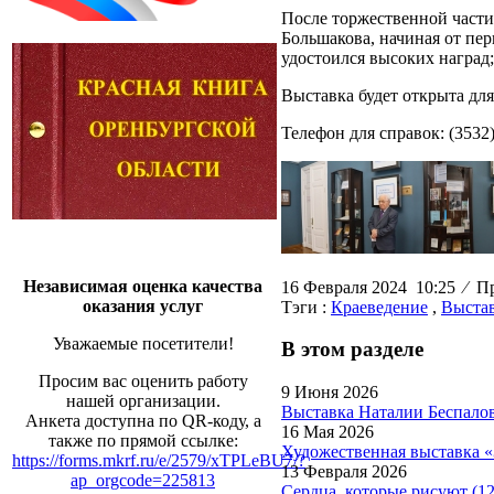
После торжественной части
Большакова, начиная от пер
удостоился высоких наград
Выставка будет открыта для
Телефон для справок: (3532)
Независимая оценка качества
16 Февраля 2024 10:25
⁄
Пр
оказания услуг
Тэги :
Краеведение
,
Выста
Уважаемые посетители!
В этом разделе
Просим вас оценить работу
9 Июня 2026
нашей организации.
Выставка Наталии Беспалов
Анкета доступна по QR-коду, а
16 Мая 2026
также по прямой ссылке:
Художественная выставка «
https://forms.mkrf.ru/e/2579/xTPLeBU7/?
13 Февраля 2026
ap_orgcode=225813
Сердца, которые рисуют (1