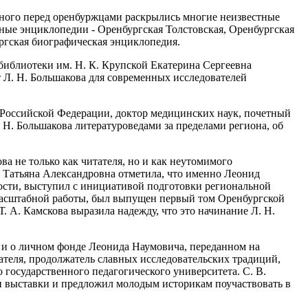
ченого перед оренбуржцами раскрылись многие неизвестные
ные энциклопедии - Оренбургская Толстовская, Оренбургская
ргская биографическая энциклопедия.
библиотеки им. Н. К. Крупской Екатерина Сергеевна
 Л. Н. Большакова для современных исследователей
 Российской Федерации, доктор медицинских наук, почетный
 Н. Большакова литературоведами за пределами региона, об
ва не только как читателя, но и как неутомимого
. Татьяна Александровна отметила, что именно Леонид
ости, выступил с инициативой подготовки региональной
 масштабной работы, был выпущен первый том Оренбургской
 А. Камскова выразила надежду, что это начинание Л. Н.
м и о личном фонде Леонида Наумовича, переданном на
ателя, продолжатель славных исследовательских традиций,
государственного педагогического университета. С. В.
и выставки и предложил молодым историкам поучаствовать в