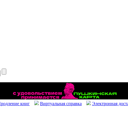
родление книг
Виртуальная справка
Электронная дост