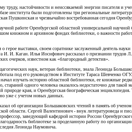
ому труду, настойчивости и неиссякаемой энергии писателя и у
 базе института были подготовлены три региональные литератур
кая Пушкинская и чрезвычайно востребованная сегодня Оренбу
научной работе Оренбургской областной универсальной научной 
льшом книжном и архивном фондах библиотеки, о важности работ
о герое выставки, своем соратнике заслуженный деятель науки
 И. И. Каган. Илья Иосифович рассказал о признании трудов Л.
ких очерков, известном как «благородный детектив».
едагогических наук, ветеран библиотеки, знала Леонида Большако
работала под его руководством в Институте Тараса Шевченко ОГУ
начал изучать историю областной библиотеки, ее книжные редк
, стараний одного человека оказалось недостаточно для такой
 природе края, и Оренбургская биографическая энциклопедия. Т.
но уже с учетом новых данных.
казал об организации Большаковских чтений в память об учено
ской области. Сергей Валентинович - внук литературоведа и пис
 профессор, заведующий кафедрой истории России Оренбургского 
агодарность библиотеке за проделанную работу по организаци
следия Леонида Наумовича.