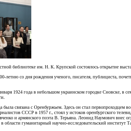
астной библиотеке им. Н. К. Крупской состоялось открытие выс
00-летию со дня рождения ученого, писателя, публициста, поче
января 1924 года в небольшом украинском городке Сновске, в с
ти.
да была связана с Оренбуржьем. Здесь он стал первопроходцем в
рналистов СССР в 1957 г., стоял у истоков оренбургского телеви
евченко и армянского поэта В. Терьяна. Леонид Наумович внес 
й в области гуманитарный научно-исследовательский институт 