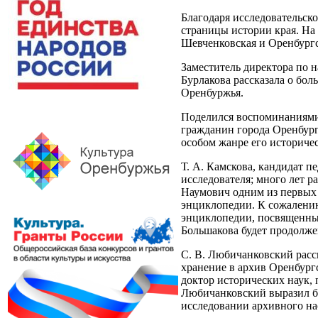
Благодаря исследовательск
страницы истории края. На
Шевченковская и Оренбургс
Заместитель директора по 
Бурлакова рассказала о бо
Оренбуржья.
Поделился воспоминаниями 
гражданин города Оренбурга
особом жанре его историчес
Т. А. Камскова, кандидат п
исследователя; много лет 
Наумович одним из первых 
энциклопедии. К сожалению
энциклопедии, посвященный
Большакова будет продолже
С. В. Любичанковский расс
хранение в архив Оренбург
доктор исторических наук,
Любичанковский выразил бл
исследовании архивного на