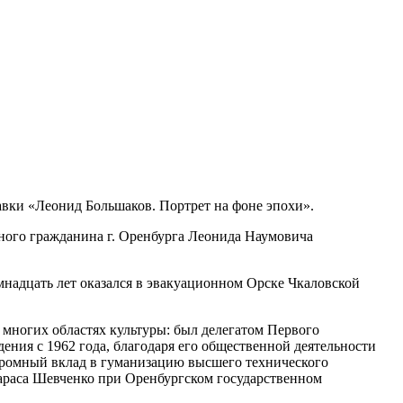
тавки «Леонид Большаков. Портрет на фоне эпохи».
тного гражданина г. Оренбурга Леонида Наумовича
емнадцать лет оказался в эвакуационном Орске Чкаловской
о многих областях культуры: был делегатом Первого
дения с 1962 года, благодаря его общественной деятельности
огромный вклад в гуманизацию высшего технического
Тараса Шевченко при Оренбургском государственном