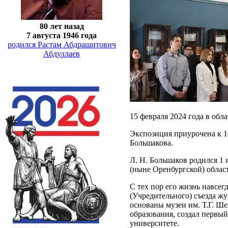
80 лет назад
7 августа 1946 года
родился Растам Абдрашитович
Абдуллаев
15 февраля 2024 года в обл
Экспозиция приурочена к 1
Большакова.
Л. Н. Большаков родился 1 
(ныне Оренбургской) облас
С тех пор его жизнь навсег
(Учредительного) съезда жу
основаны музеи им. Т.Г. Ш
образования, создал первы
университете.