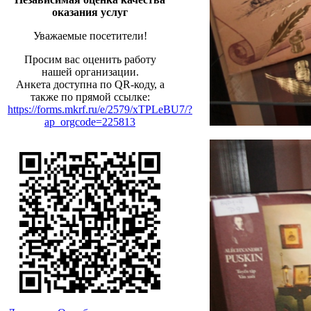
оказания услуг
Уважаемые посетители!
Просим вас оценить работу
нашей организации.
Анкета доступна по QR-коду, а
также по прямой ссылке:
https://forms.mkrf.ru/e/2579/xTPLeBU7/?
ap_orgcode=225813