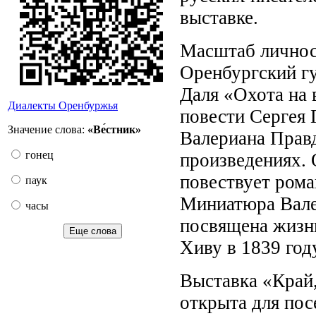
выставке.
Масштаб личност
Оренбургский гу
Даля «Охота на 
Диалекты Оренбуржья
повести Сергея 
Значение слова:
«Ве́стник»
Валериана Прав
гонец
произведениях. 
повествует ром
паук
Миниатюра Вале
часы
посвящена жизн
Еще слова
Хиву в 1839 году
Выставка «Край,
открыта для пос