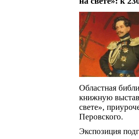
на свете»: к 2
Областная библи
книжную выставк
свете», приуроч
Перовского.
Экспозиция подг