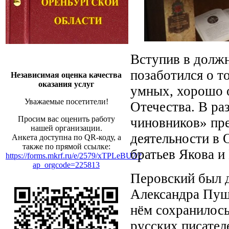
Вступив в должн
позаботился о т
Независимая оценка качества
оказания услуг
умных, хорошо 
Уважаемые посетители!
Отечества. В ра
Просим вас оценить работу
чиновников» пр
нашей организации.
деятельности в 
Анкета доступна по QR-коду, а
также по прямой ссылке:
братьев Якова и
https://forms.mkrf.ru/e/2579/xTPLeBU7/?
ap_orgcode=225813
Перовский был 
Александра Пуш
нём сохранилось
русских писател