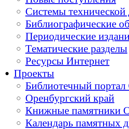
Cистемы технической
Библиографические о
Периодические издан
Тематические разделы
Ресурсы Интернет
Проекты
Библиотечный портал 
Оренбургский край
Книжные памятники О
Календарь памятных д