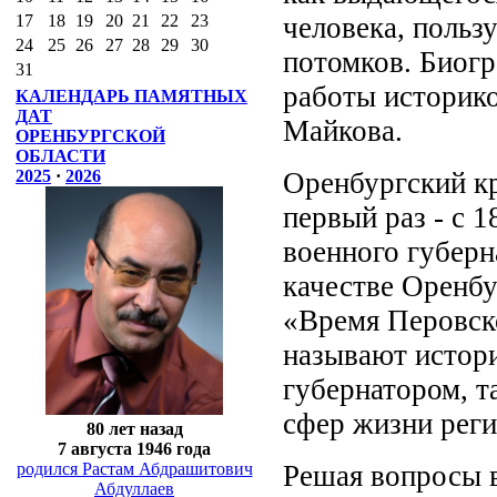
человека, поль
17
18
19
20
21
22
23
24
25
26
27
28
29
30
потомков. Биог
31
работы историко
КАЛЕНДАРЬ ПАМЯТНЫХ
ДАТ
Майкова.
ОРЕНБУРГСКОЙ
ОБЛАСТИ
Оренбургский кр
2025
·
2026
первый раз - с 
военного губерна
качестве Оренбу
«Время Перовско
называют истори
губернатором, т
сфер жизни реги
80 лет назад
7 августа 1946 года
Решая вопросы 
родился Растам Абдрашитович
Абдуллаев