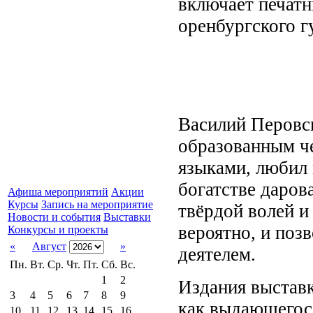
включает печатн
оренбургского г
Василий Перовс
образованным ч
языками, любил 
богатстве даров
Афиша мероприятий
Акции
Курсы
Запись на мероприятие
твёрдой волей и
Новости и события
Выставки
вероятно, и поз
Конкурсы и проекты
«
Август
»
деятелем.
Пн.
Вт.
Ср.
Чт.
Пт.
Сб.
Вс.
1
2
Издания выставк
3
4
5
6
7
8
9
как выдающегося
10
11
12
13
14
15
16