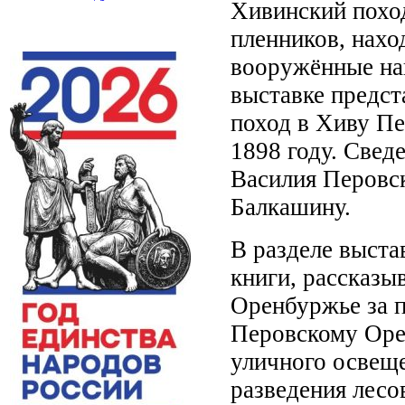
Хивинский похо
пленников, нахо
вооружённые нап
выставке предст
поход в Хиву Пе
1898 году. Свед
Василия Перовс
Балкашину.
В разделе выста
книги, рассказ
Оренбуржье за п
Перовскому Оре
уличного освещ
разведения лесо