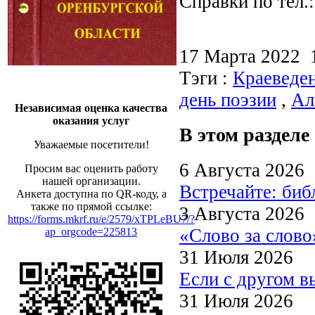
Справки по тел.:
17 Марта 2022
Тэги :
Краеведе
день поэзии
,
Ал
Независимая оценка качества
оказания услуг
В этом разделе
Уважаемые посетители!
6 Августа 2026
Просим вас оценить работу
нашей организации.
Встречайте: би
Анкета доступна по QR-коду, а
также по прямой ссылке:
3 Августа 2026
https://forms.mkrf.ru/e/2579/xTPLeBU7/?
«Слово за слово
ap_orgcode=225813
31 Июля 2026
Если с другом в
31 Июля 2026