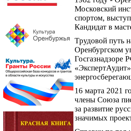
Московский инст
спортом, выступ
Кандидат в маст
Трудовой путь н
Оренбургском у
Госгазнадзоре Р
«ЭкспертАудит».
энергосберегаю
16 марта 2021 г
члены Союза пи
за развитие рус
значимых проек