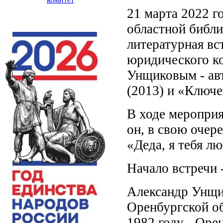
21 марта 2022 г
областной библи
литературная вс
юридического к
Унщиковым - ав
(2013) и «Ключе
В ходе мероприя
он, в свою очер
«Деда, я тебя л
Начало встречи -
Александр Унщик
Оренбургской об
1982 году - Оре