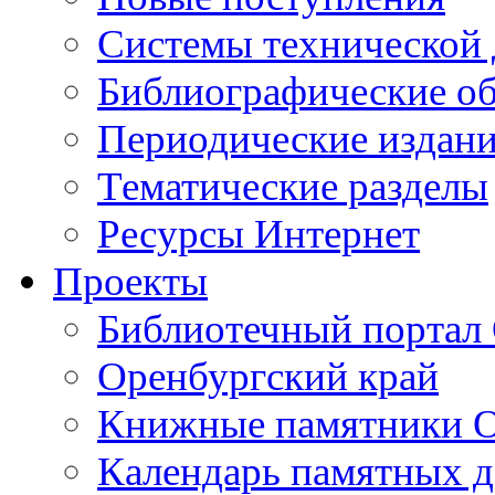
Cистемы технической
Библиографические о
Периодические издан
Тематические разделы
Ресурсы Интернет
Проекты
Библиотечный портал 
Оренбургский край
Книжные памятники О
Календарь памятных д