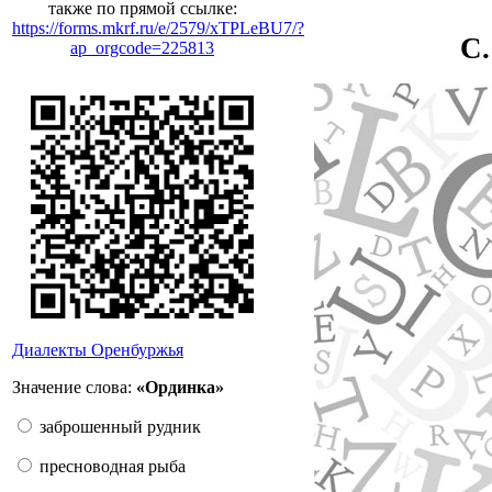
также по прямой ссылке:
https://forms.mkrf.ru/e/2579/xTPLeBU7/?
С.
ap_orgcode=225813
Диалекты Оренбуржья
Значение слова:
«Ординка»
заброшенный рудник
пресноводная рыба