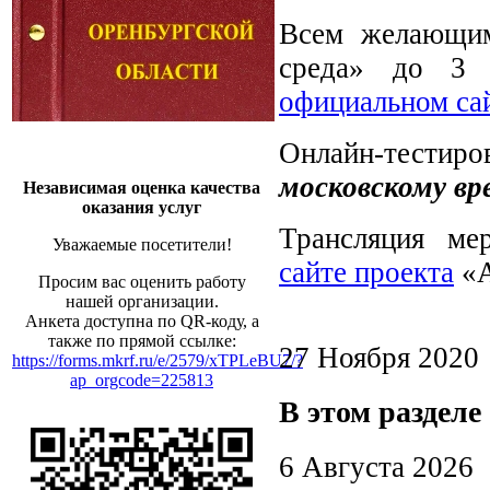
Всем желающим
среда» до 3 д
официальном са
Онлайн-тестиро
московскому вр
Независимая оценка качества
оказания услуг
Трансляция ме
Уважаемые посетители!
сайте проекта
«А
Просим вас оценить работу
нашей организации.
Анкета доступна по QR-коду, а
также по прямой ссылке:
27 Ноября 2020
https://forms.mkrf.ru/e/2579/xTPLeBU7/?
ap_orgcode=225813
В этом разделе
6 Августа 2026