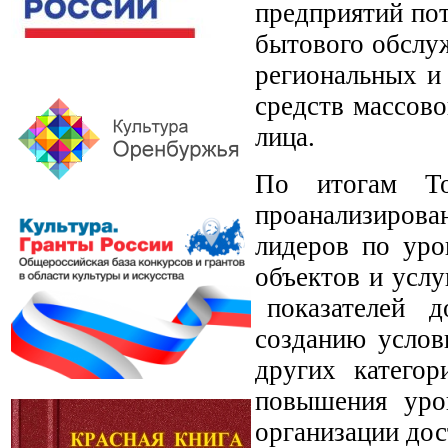
предприятий пот
бытового обслу
региональных и
средств массов
лица.
По итогам То
проанализирован
лидеров по уро
объектов и услу
показателей до
созданию услов
других категор
повышения уро
организации дос