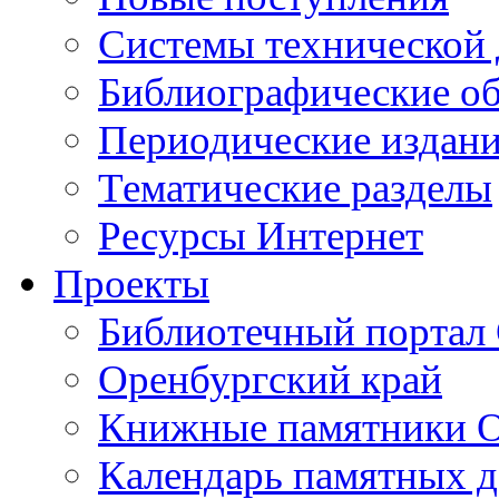
Cистемы технической
Библиографические о
Периодические издан
Тематические разделы
Ресурсы Интернет
Проекты
Библиотечный портал 
Оренбургский край
Книжные памятники О
Календарь памятных д