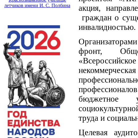
летчиков имени И. С. Полбина
акция, направл
граждан о суще
инвалидностью.
Организаторами
фронт, Обще
«Всероссийс
некоммерче
профессиона
профессионал
бюджетное 
социокультурно
труда и социаль
Целевая аудит