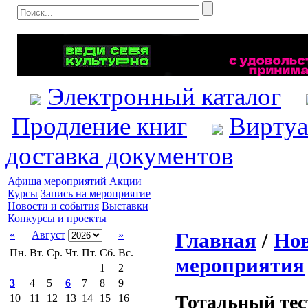
Электронный каталог
Продление книг
Виртуа
доставка документов
Афиша мероприятий
Акции
Курсы
Запись на мероприятие
Новости и события
Выставки
Конкурсы и проекты
Главная
/
Нов
«
Август
»
Пн.
Вт.
Ср.
Чт.
Пт.
Сб.
Вс.
мероприятия
1
2
3
4
5
6
7
8
9
Тотальный тес
10
11
12
13
14
15
16