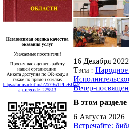
Независимая оценка качества
оказания услуг
Уважаемые посетители!
16 Декабря 202
Просим вас оценить работу
Тэги :
Народное
нашей организации.
Анкета доступна по QR-коду, а
Исполнительско
также по прямой ссылке:
https://forms.mkrf.ru/e/2579/xTPLeBU7/?
Вечер-посвящен
ap_orgcode=225813
В этом разделе
6 Августа 2026
Встречайте: би