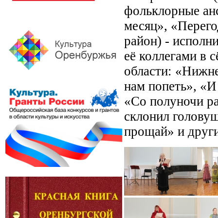
фольклорные ан
месяц», «Перего
район) - исполн
её коллегами в 
области: «Нижне
нам попеть», «И
«Со полуночи ра
склонил головуш
прощай» и други