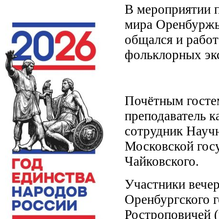
В мероприятии п
мира Оренбуржья,
общался и рабо
фольклорных эк
Почётным гостем
преподаватель 
сотрудник Научн
Московской госу
Чайковского.
Участники вечер
Оренбургского г
Ростроповичей (