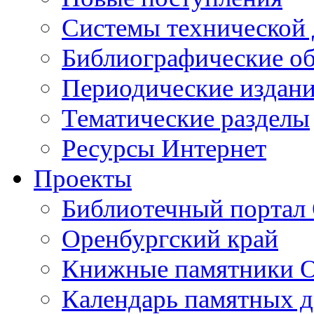
Cистемы технической
Библиографические о
Периодические издан
Тематические разделы
Ресурсы Интернет
Проекты
Библиотечный портал 
Оренбургский край
Книжные памятники О
Календарь памятных д