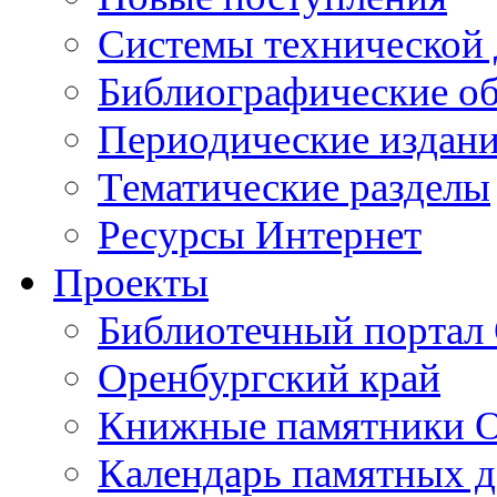
Cистемы технической
Библиографические о
Периодические издан
Тематические разделы
Ресурсы Интернет
Проекты
Библиотечный портал 
Оренбургский край
Книжные памятники О
Календарь памятных д