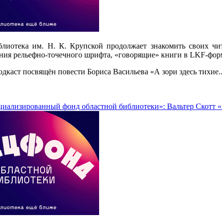
блиотека им. Н. К. Крупской продолжает знакомить своих чи
ния рельефно-точечного шрифта, «говорящие» книги в LKF-форм
дкаст посвящён повести Бориса Васильева «А зори здесь тихие
циализированный фонд областной библиотеки»: Вальтер Скотт «