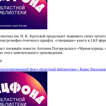
лиотека им. Н. К. Крупской продолжает знакомить своих читат
ния рельефно-точечного шрифта, «говорящие» книги в LKF-форм
ст посвящён повести Антония Погорельского «Чёрная курица, и
и этого замечательного произведения.
4
иализированный фонд областной библиотеки»: Борис Васильев 