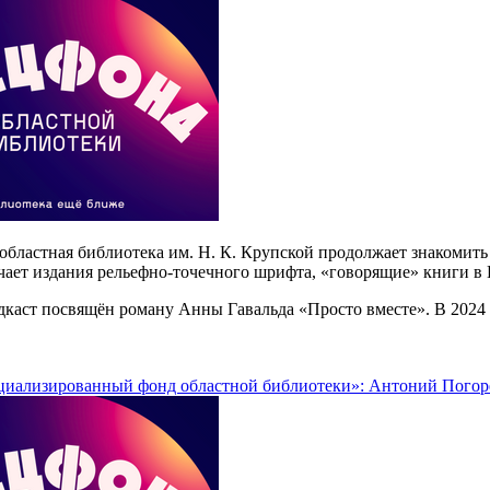
областная библиотека им. Н. К. Крупской продолжает знакомит
ает издания рельефно-точечного шрифта, «говорящие» книги в 
каст посвящён роману Анны Гавальда «Просто вместе». В 2024 г
циализированный фонд областной библиотеки»: Антоний Погоре