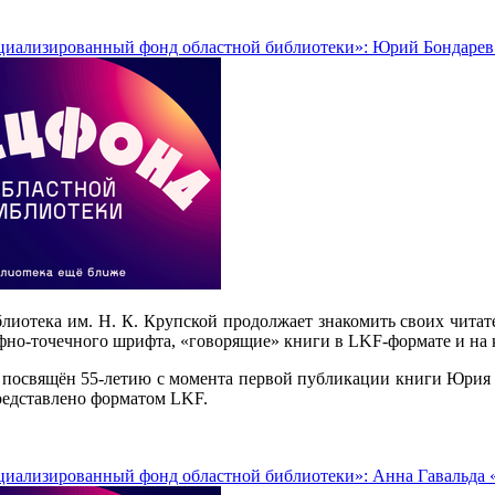
циализированный фонд областной библиотеки»: Юрий Бондарев 
лиотека им. Н. К. Крупской продолжает знакомить своих чита
фно-точечного шрифта, «говорящие» книги в LKF-формате и на 
 посвящён 55-летию с момента первой публикации книги Юрия 
редставлено форматом LKF.
иализированный фонд областной библиотеки»: Анна Гавальда «