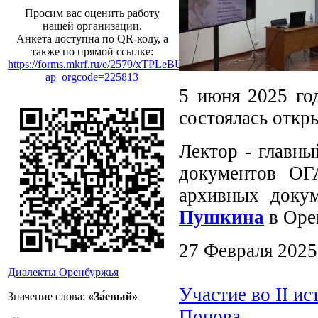
Просим вас оценить работу
нашей организации.
Анкета доступна по QR-коду, а
также по прямой ссылке:
https://forms.mkrf.ru/e/2579/xTPLeBU7/?
ap_orgcode=225813
5 июня 2025 год
состоялась откр
Лектор - главны
документов ОГ
архивных доку
Пушкина
в Орен
27 Февраля 2025
Диалекты Оренбуржья
Участие во II и
Значение слова:
«За́евый»
Попова