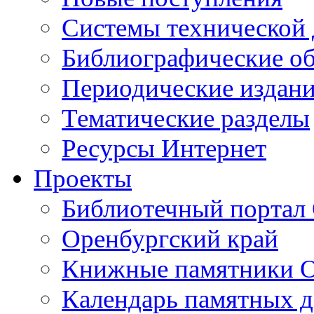
Cистемы технической
Библиографические о
Периодические издан
Тематические разделы
Ресурсы Интернет
Проекты
Библиотечный портал 
Оренбургский край
Книжные памятники О
Календарь памятных д