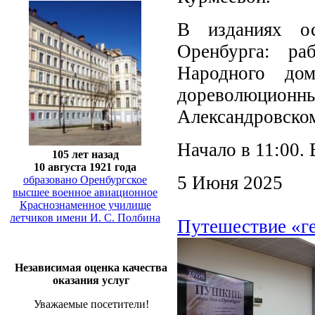
В изданиях о
Оренбурга: ра
Народного дом
дореволюцио
Александровском
Начало в 11:00. 
105 лет назад
10 августа 1921 года
5 Июня 2025
образовано Оренбургское
высшее военное авиационное
Краснознаменное училище
летчиков имени И. С. Полбина
Путешествие «г
Независимая оценка качества
оказания услуг
Уважаемые посетители!