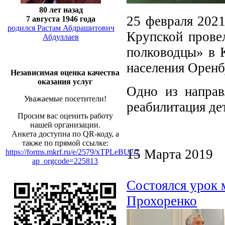
80 лет назад
25 февраля 2021
7 августа 1946 года
родился Растам Абдрашитович
Крупской провел
Абдуллаев
полководцы» в 
населения Оренб
Независимая оценка качества
оказания услуг
Одно из направ
Уважаемые посетители!
реабилитация де
Просим вас оценить работу
нашей организации.
Анкета доступна по QR-коду, а
также по прямой ссылке:
15 Марта 2019
https://forms.mkrf.ru/e/2579/xTPLeBU7/?
ap_orgcode=225813
Состоялся урок 
Прохоренко