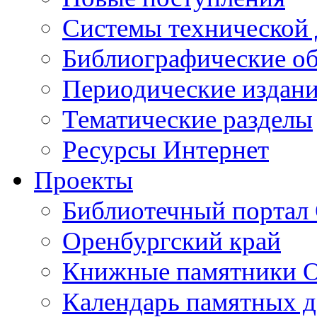
Cистемы технической
Библиографические о
Периодические издан
Тематические разделы
Ресурсы Интернет
Проекты
Библиотечный портал 
Оренбургский край
Книжные памятники О
Календарь памятных д