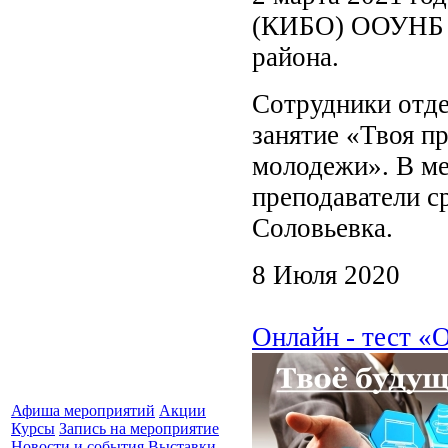
(КИБО) ООУНБ и
района.
Сотрудники отд
занятие «Твоя пр
молодежи». В ме
преподаватели с
Соловьевка.
8 Июля 2020
Онлайн - тест «
Афиша мероприятий
Акции
Курсы
Запись на мероприятие
Новости и события
Выставки