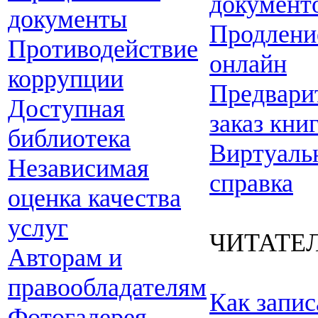
документ
документы
Продлени
Противодействие
онлайн
коррупции
Предвари
Доступная
заказ кни
библиотека
Виртуаль
Независимая
справка
оценка качества
услуг
ЧИТАТЕ
Авторам и
правообладателям
Как запис
Фотогалерея