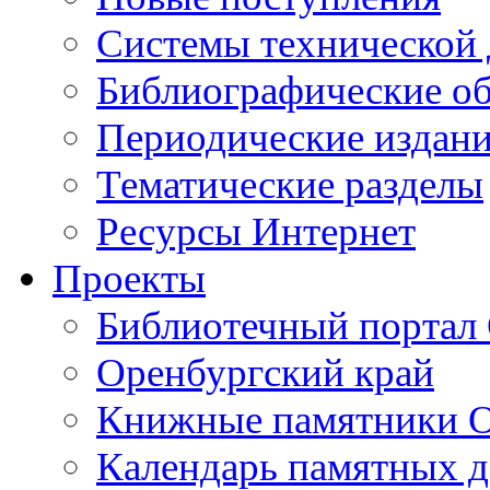
Cистемы технической
Библиографические о
Периодические издан
Тематические разделы
Ресурсы Интернет
Проекты
Библиотечный портал 
Оренбургский край
Книжные памятники О
Календарь памятных д