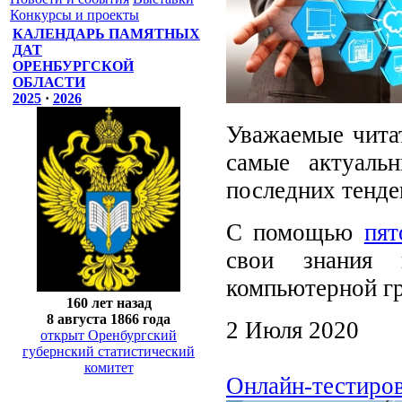
Конкурсы и проекты
КАЛЕНДАРЬ ПАМЯТНЫХ
ДАТ
ОРЕНБУРГСКОЙ
ОБЛАСТИ
2025
·
2026
Уважаемые читат
самые актуаль
последних тенде
С помощью
пят
свои знания 
компьютерной г
160 лет назад
8 августа 1866 года
2 Июля 2020
открыт Оренбургский
губернский статистический
комитет
Онлайн-тестиров