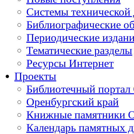
Cистемы технической
Библиографические о
Периодические издан
Тематические разделы
Ресурсы Интернет
Проекты
Библиотечный портал 
Оренбургский край
Книжные памятники О
Календарь памятных д