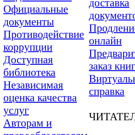
доставка
Официальные
документ
документы
Продлени
Противодействие
онлайн
коррупции
Предвари
Доступная
заказ кни
библиотека
Виртуаль
Независимая
справка
оценка качества
услуг
ЧИТАТЕ
Авторам и