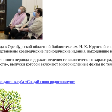
ода в Оренбургской областной библиотеке им. Н. К. Крупской со
дставлены краеведческие периодические издания, выходившие в 
онного периода содержат сведения генеалогического характера,
ости», выпуски которой включают многочисленные факты по тем
аседание клуба «Создай свою родословную»