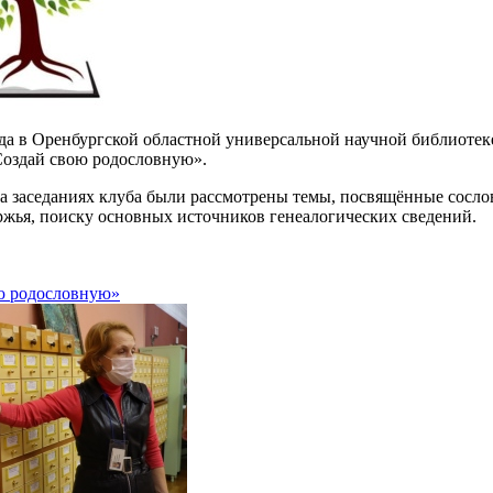
ода в Оренбургской областной универсальной научной библиотеке
Создай свою родословную».
а заседаниях клуба были рассмотрены темы, посвящённые сосл
жья, поиску основных источников генеалогических сведений.
ю родословную»