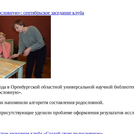
словную»: сентябрьское заседание клуба
года в Оренбургской областной универсальной научной библиотек
ословную».
чи напомнили алгоритм составления родословной.
присутствующие уделили проблеме оформления результатов иссл
ское заседание клуба «Создай свою родословную»