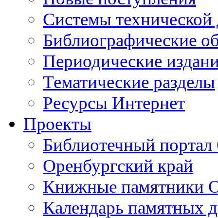
Cистемы технической
Библиографические о
Периодические издан
Тематические разделы
Ресурсы Интернет
Проекты
Библиотечный портал 
Оренбургский край
Книжные памятники О
Календарь памятных д