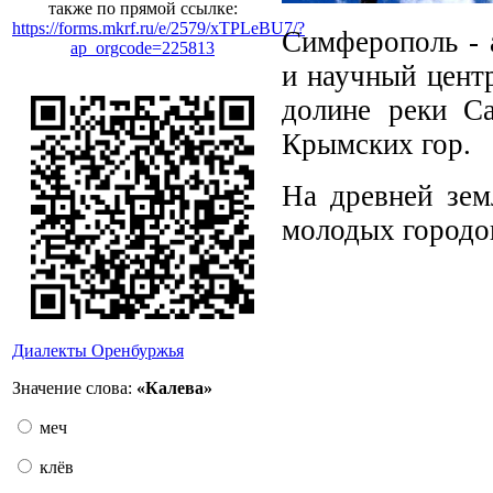
также по прямой ссылке:
https://forms.mkrf.ru/e/2579/xTPLeBU7/?
Симферополь - 
ap_orgcode=225813
и научный цент
долине реки С
Крымских гор.
На древней зем
молодых городо
Диалекты Оренбуржья
Значение слова:
«Калева»
меч
клёв