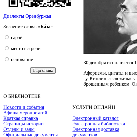
Диалекты Оренбуржья
Значение слова:
«Ба́за»
сарай
место встречи
основание
30 декабря исполняется 
Еще слова
Афоризмы, цитаты и выск
у Киплинга сложилась х
брошенным ребенком. Он
О БИБЛИОТЕКЕ
Новости и события
УСЛУГИ ОНЛАЙН
Афиша мероприятий
Краткая справка
Электронный каталог
Страницы истории
Электронная библиотека
Отделы и залы
Электронная доставка
Официальные документы
документов