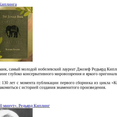
 Киплинга
аик, самый молодой нобелевский лауреат Джозеф Редьярд Кипл
тание глубоко консервативного мировоззрения и яркого оригиналь
я 130 лет с момента публикации первого сборника из цикла «
акомиться с историей создания знаменитого произведения.
10 минут». Редьярд Киплинг