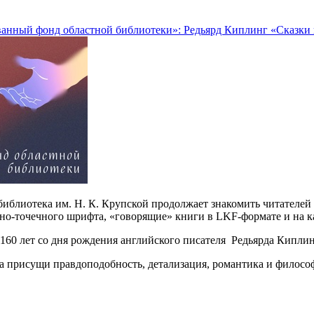
анный фонд областной библиотеки»: Редьярд Киплинг «Сказки 
библиотека им. Н. К. Крупской продолжает знакомить читателе
но-точечного шрифта, «говорящие» книги в LKF-формате и на к
 160 лет со дня рождения английского писателя Редьярда Кипли
присущи правдоподобность, детализация, романтика и философс