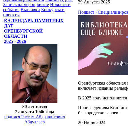
29 Августа 2025
Запись на мероприятие
Новости и
события
Выставки
Конкурсы и
Подкаст «Специализиров
проекты
КАЛЕНДАРЬ ПАМЯТНЫХ
ДАТ
ОРЕНБУРГСКОЙ
ОБЛАСТИ
2025
·
2026
Оренбургская областная 
включает издания рельеф
В 2025 году исполняется
80 лет назад
Произведениям Киплинга 
7 августа 1946 года
благородство героев.
родился Растам Абдрашитович
Абдуллаев
20 Июня 2024