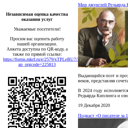
Мир джунглей Редьярда
Независимая оценка качества
оказания услуг
Уважаемые посетители!
Просим вас оценить работу
нашей организации.
Анкета доступна по QR-коду, а
также по прямой ссылке:
https://forms.mkrf.ru/e/2579/xTPLeBU7/?
ap_orgcode=225813
Выдающийся поэт и проз
веков, представляя соче
В 2024 году исполняетс
Редьярда Киплинга и озн
19 Декабря 2020
Подкаст «О писателе за 