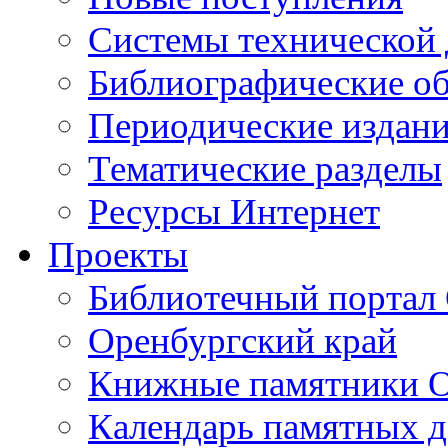
Cистемы технической
Библиографические о
Периодические издан
Тематические разделы
Ресурсы Интернет
Проекты
Библиотечный портал 
Оренбургский край
Книжные памятники О
Календарь памятных д