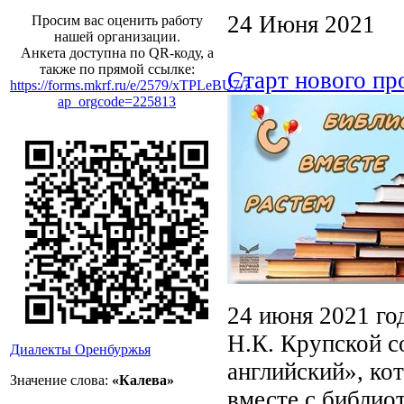
24 Июня 2021
Просим вас оценить работу
нашей организации.
Анкета доступна по QR-коду, а
также по прямой ссылке:
Старт нового пр
https://forms.mkrf.ru/e/2579/xTPLeBU7/?
ap_orgcode=225813
24 июня 2021 го
Н.К. Крупской с
Диалекты Оренбуржья
английский», ко
Значение слова:
«Калева»
вместе с библио