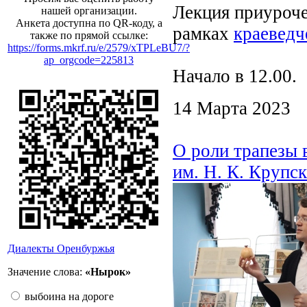
Лекция приуроче
нашей организации.
Анкета доступна по QR-коду, а
рамках
краеведч
также по прямой ссылке:
https://forms.mkrf.ru/e/2579/xTPLeBU7/?
ap_orgcode=225813
Начало в 12.00.
14 Марта 2023
О роли трапезы 
им. Н. К. Крупс
Диалекты Оренбуржья
Значение слова:
«Нырок»
выбоина на дороге