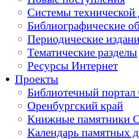
Cистемы технической
Библиографические о
Периодические издан
Тематические разделы
Ресурсы Интернет
Проекты
Библиотечный портал 
Оренбургский край
Книжные памятники О
Календарь памятных д