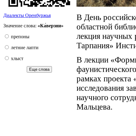
В День российск
Диалекты Оренбуржья
областной библи
Значение слова:
«Ка́верзни»
лекция научных 
препоны
Тарпания» Инст
летние лапти
В лекции «Форми
хлыст
фаунистического
Еще слова
рамках проекта 
исследования за
научного сотруд
Мальцева.