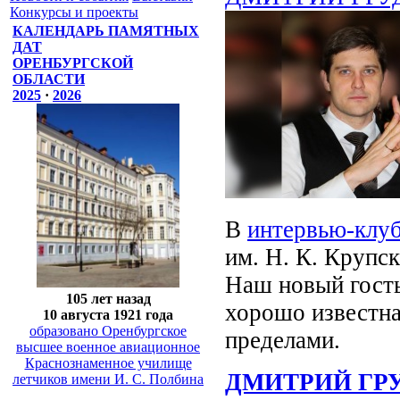
Конкурсы и проекты
КАЛЕНДАРЬ ПАМЯТНЫХ
ДАТ
ОРЕНБУРГСКОЙ
ОБЛАСТИ
2025
·
2026
В
интервью-клу
им. Н. К. Крупс
Наш новый гость
105 лет назад
хорошо известна 
10 августа 1921 года
образовано Оренбургское
пределами.
высшее военное авиационное
Краснознаменное училище
ДМИТРИЙ ГР
летчиков имени И. С. Полбина