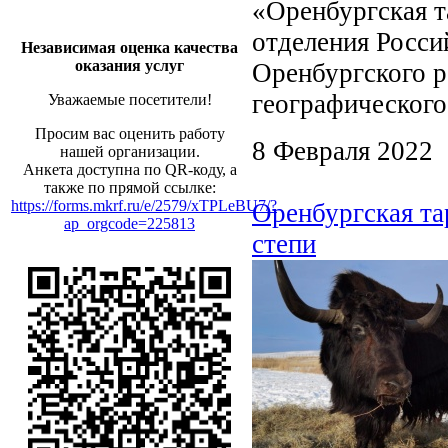
«Оренбургская т
отделения Росси
Независимая оценка качества
оказания услуг
Оренбургского р
географического
Уважаемые посетители!
Просим вас оценить работу
8 Февраля 2022
нашей организации.
Анкета доступна по QR-коду, а
также по прямой ссылке:
https://forms.mkrf.ru/e/2579/xTPLeBU7/?
Оренбургская та
ap_orgcode=225813
степи