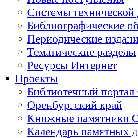
Cистемы технической
Библиографические о
Периодические издан
Тематические разделы
Ресурсы Интернет
Проекты
Библиотечный портал 
Оренбургский край
Книжные памятники О
Календарь памятных д