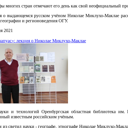
ы многих стран отмечают его день как свой неофициальный пр
я о выдающемся русском учёном Николае Миклухо-Маклае расс
географии и регионоведения ОГУ.
я 2021
апуас»: лекция о Николае Миклухо-Маклае
ауки и технологий Оренбургская областная библиотека им. 
нный известным российским учёным.
 из светил науки - географе, этнографе Николае Миклухо-Маклае