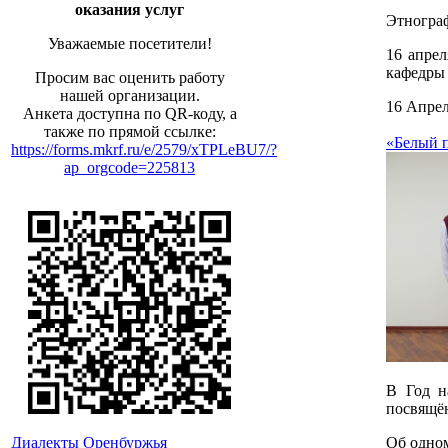
оказания услуг
Этнограф
Уважаемые посетители!
16 апрел
кафедры 
Просим вас оценить работу
нашей организации.
16 Апрел
Анкета доступна по QR-коду, а
также по прямой ссылке:
«Белый п
https://forms.mkrf.ru/e/2579/xTPLeBU7/?
ap_orgcode=225813
В Год н
посвящё
Об одном
Диалекты Оренбуржья