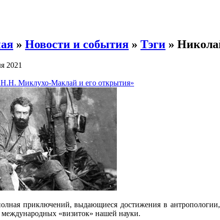
ная
»
Новости и события
»
Тэги
» Никола
я 2021
«Н.Н. Миклухо-Маклай и его открытия»
олная приключений, выдающиеся достижения в антропологии, 
 международных «визиток» нашей науки.