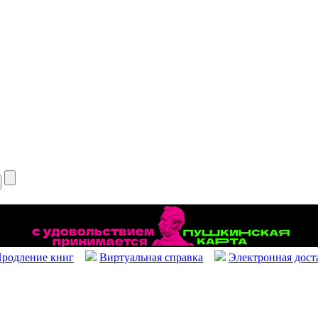
родление книг
Виртуальная справка
Электронная дост