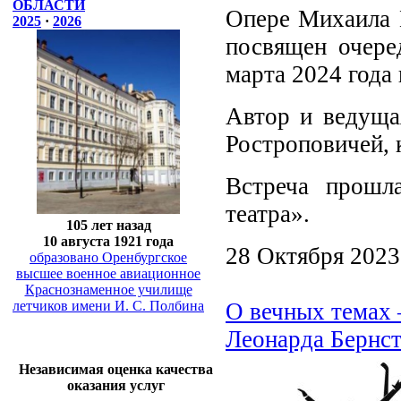
ОБЛАСТИ
Опере Михаила 
2025
·
2026
посвящен очере
марта 2024 года 
Автор и ведуща
Ростроповичей, 
Встреча прошл
театра».
105 лет назад
10 августа 1921 года
28 Октября 2023
образовано Оренбургское
высшее военное авиационное
Краснознаменное училище
летчиков имени И. С. Полбина
О вечных темах 
Леонарда Бернс
Независимая оценка качества
оказания услуг