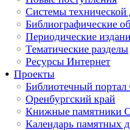
Cистемы технической
Библиографические о
Периодические издан
Тематические разделы
Ресурсы Интернет
Проекты
Библиотечный портал 
Оренбургский край
Книжные памятники О
Календарь памятных д