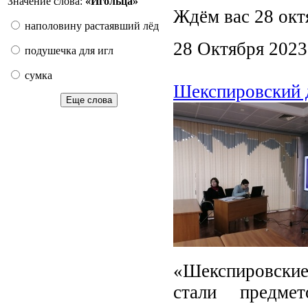
Значение слова:
«И́гольца»
Ждём вас 28 октя
наполовину растаявший лёд
28 Октября 2023
подушечка для игл
сумка
Шекспировский 
Еще слова
«Шекспировски
стали предмет