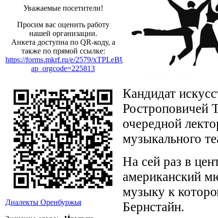
Уважаемые посетители!
Просим вас оценить работу
нашей организации.
Анкета доступна по QR-коду, а
также по прямой ссылке:
https://forms.mkrf.ru/e/2579/xTPLeBU7/?
ap_orgcode=225813
Кандидат искусс
Ростроповичей Т
очередной лекто
музыкального те
На сей раз в це
американский мю
музыку к которо
Диалекты Оренбуржья
Бернстайн.