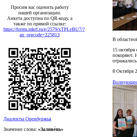
Просим вас оценить работу
нашей организации.
Анкета доступна по QR-коду, а
также по прямой ссылке:
https://forms.mkrf.ru/e/2579/xTPLeBU7/?
ap_orgcode=225813
В областно
15 октября
покоряют. 
отражались
8 Октября 
Волнующее 
Диалекты Оренбуржья
Значение слова:
«Заливе́нь»