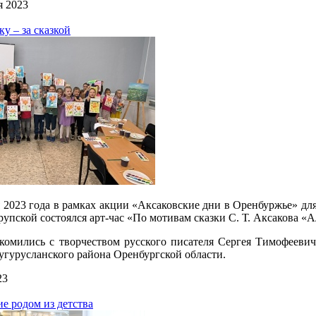
я 2023
у – за сказкой
я 2023 года в рамках акции «Аксаковские дни в Оренбуржье» для
Крупской состоялся арт-час «По мотивам сказки С. Т. Аксакова «
комились с творчеством русского писателя Сергея Тимофеевича
угурусланского района Оренбургской области.
23
е родом из детства