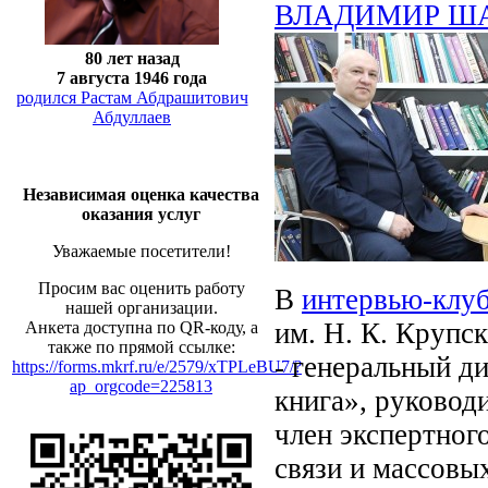
ВЛАДИМИР ШАТА
80 лет назад
7 августа 1946 года
родился Растам Абдрашитович
Абдуллаев
Независимая оценка качества
оказания услуг
Уважаемые посетители!
Просим вас оценить работу
В
интервью-клу
нашей организации.
им. Н. К. Крупс
Анкета доступна по QR-коду, а
также по прямой ссылке:
- генеральный д
https://forms.mkrf.ru/e/2579/xTPLeBU7/?
ap_orgcode=225813
книга», руковод
член экспертног
связи и массовы