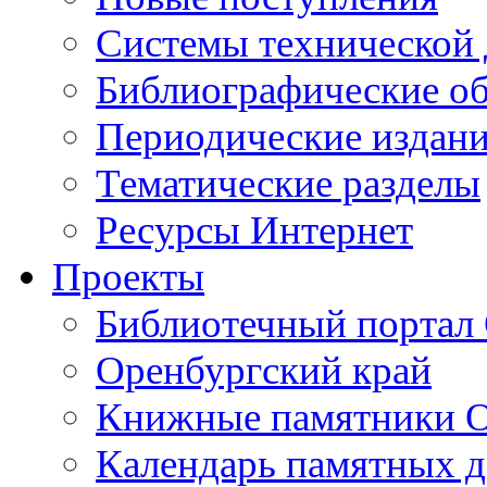
Cистемы технической
Библиографические о
Периодические издан
Тематические разделы
Ресурсы Интернет
Проекты
Библиотечный портал 
Оренбургский край
Книжные памятники О
Календарь памятных д