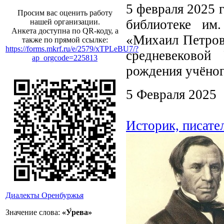
5 февраля 2025 
Просим вас оценить работу
библиотеке им
нашей организации.
Анкета доступна по QR-коду, а
«Михаил Петрови
также по прямой ссылке:
https://forms.mkrf.ru/e/2579/xTPLeBU7/?
средневековой
ap_orgcode=225813
рождения учёног
5 Февраля 2025
Историк, писател
Диалекты Оренбуржья
Значение слова:
«У́рева»