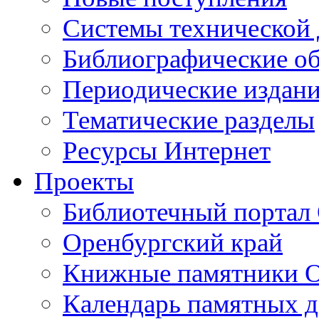
Cистемы технической
Библиографические о
Периодические издан
Тематические разделы
Ресурсы Интернет
Проекты
Библиотечный портал 
Оренбургский край
Книжные памятники О
Календарь памятных д