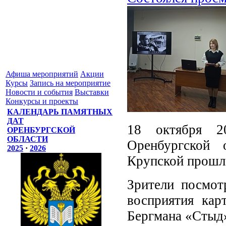
Афиша мероприятий
Акции
Курсы
Запись на мероприятие
Новости и события
Выставки
Конкурсы и проекты
КАЛЕНДАРЬ ПАМЯТНЫХ
ДАТ
18 октября 2
ОРЕНБУРГСКОЙ
ОБЛАСТИ
Оренбургской 
2025
·
2026
Крупской прошла
Зрители посмот
восприятия кар
Бергмана «Стыд»