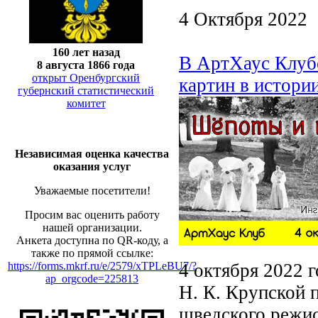
4 Октября 2022
160 лет назад
В АртХаус Клубе
8 августа 1866 года
открыт Оренбургский
картин в истори
губернский статистический
комитет
Независимая оценка качества
оказания услуг
Уважаемые посетители!
Просим вас оценить работу
нашей организации.
Анкета доступна по QR-коду, а
также по прямой ссылке:
4 октября 2022 
https://forms.mkrf.ru/e/2579/xTPLeBU7/?
ap_orgcode=225813
Н. К. Крупской 
шведского режис