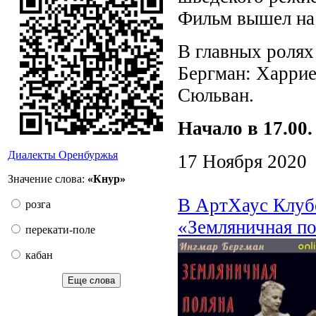
Фильм вышел на 
В главных ролях
Бергман: Харрие
Сюльван.
Начало в 17.00
Диалекты Оренбуржья
17 Ноября 2020
Значение слова:
«Кнур»
В АртХаус Клуб
розга
«Земляничная п
перекати-поле
кабан
Еще слова