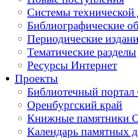
Cистемы технической
Библиографические о
Периодические издан
Тематические разделы
Ресурсы Интернет
Проекты
Библиотечный портал 
Оренбургский край
Книжные памятники О
Календарь памятных д