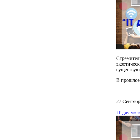
Стремитель
экзотичес
существую
В прошлое 
27 Сентябр
IT для мол