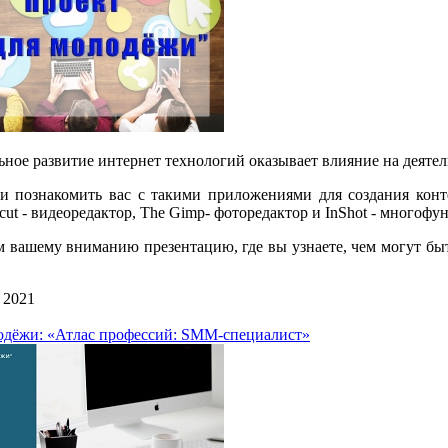
ное развитие интернет технологий оказывает влияние на деятел
 познакомить вас с такими приложениями для создания контен
tcut - видеоредактор, The Gimp- фоторедактор и InShot - много
 вашему вниманию презентацию, где вы узнаете, чем могут бы
 2021
лодёжи: «Атлас профессий: SMM-специалист»