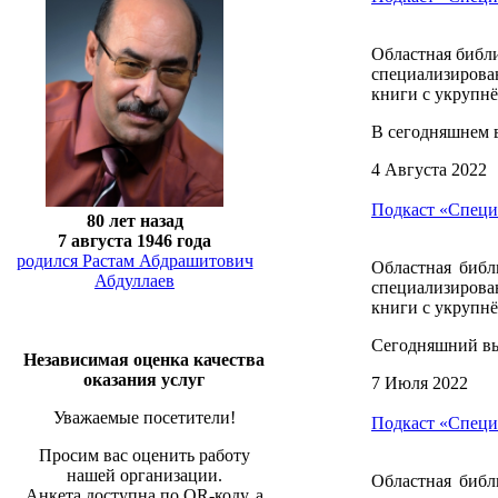
Областная библи
специализирова
книги с укрупн
В сегодняшнем в
4 Августа 2022
Подкаст «Специ
80 лет назад
7 августа 1946 года
родился Растам Абдрашитович
Областная библ
Абдуллаев
специализирова
книги с укрупн
Сегодняшний вы
Независимая оценка качества
оказания услуг
7 Июля 2022
Уважаемые посетители!
Подкаст «Специ
Просим вас оценить работу
нашей организации.
Областная библ
Анкета доступна по QR-коду, а