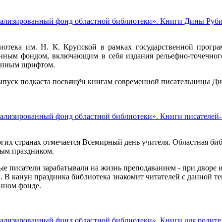
ализированный фонд областной библиотеки». Книги Дины Руб
иотека им. Н. К. Крупской в рамках государственной програ
нным фондом, включающим в себя издания рельефно-точечного
ённым шрифтом.
пуск подкаста посвящён книгам современной писательницы Д
ализированный фонд областной библиотеки». Книги писателей-
огих странах отмечается Всемирный день учителя. Областная биб
ым праздником.
е писатели зарабатывали на жизнь преподаванием - при дворе 
. В канун праздника библиотека знакомит читателей с данной те
нном фонде.
ализированный фонд областной библиотеки». Книги для родите