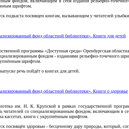
нным фондом, включающим в себя издания рельефно-точечного
енным шрифтом.
ск подкаста посвящен книгам, вызывающим у читателей улыбки
ализированный фонд областной библиотеки». Книги для детей
рственной программы «Доступная среда» Оренбургская областна
пециализированным фондом - изданиями рельефно-точечного шри
рупнённым шрифтом.
ыпуске речь пойдёт о книгах для детей.
ализированный фонд областной библиотеки». Книги о здоровье
иотека им. Н. К. Крупской в рамках государственной прогр
ть читателей со специализированным фондом, включающим в се
на кассетах, книги с укрупнённым шрифтом.
к посвящён здоровью - бесценному дару природы, который, сог