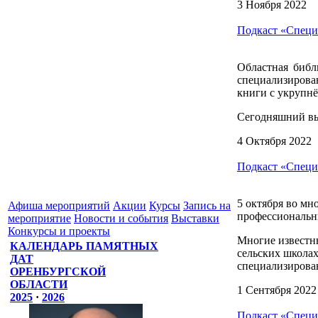
3 Ноября 2022
Подкаст «Специ
Областная библ
специализирова
книги с укрупн
Сегодняшний вы
4 Октября 2022
Подкаст «Специ
5 октября во мн
Афиша мероприятий
Акции
Курсы
Запись на
профессиональн
мероприятие
Новости и события
Выставки
Конкурсы и проекты
Многие известны
КАЛЕНДАРЬ ПАМЯТНЫХ
сельских школах
ДАТ
специализирова
ОРЕНБУРГСКОЙ
ОБЛАСТИ
1 Сентября 2022
2025
·
2026
Подкаст «Специ