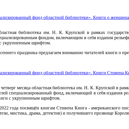
ализированный фонд областной библиотеки». Книги о женщин
бластная библиотека им. Н. К. Крупской в рамках государст
пециализированным фондом, включающим в себя издания рельеф
и с укрупненным шрифтом.
есеннего праздника предлагаем вниманию читателей книги о пр
ализированный фонд областной библиотеки». Книги Стивена К
етверг месяца областная библиотека им. Н. К. Крупской в рам
телей специализированный фонд, включающий в себя издания р
книги с укрупненным шрифтом.
022 года посвящён книгам Стивена Кинга - американского пис
тези, мистика, драма, детектив) и получившего прозвище Короля