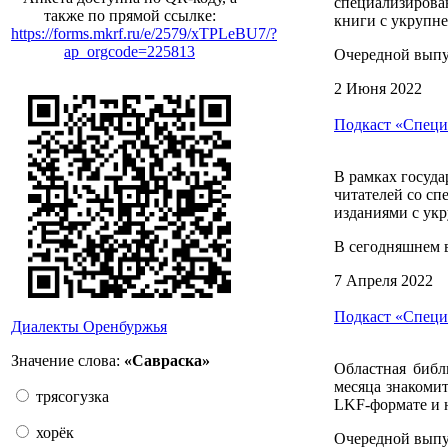
специализирова
также по прямой ссылке:
книги с укрупн
https://forms.mkrf.ru/e/2579/xTPLeBU7/?
ap_orgcode=225813
Очередной выпу
2 Июня 2022
Подкаст «Специ
В рамках госуда
читателей со с
изданиями с ук
В сегодняшнем в
7 Апреля 2022
Подкаст «Специ
Диалекты Оренбуржья
Значение слова:
«Савраска»
Областная библ
месяца знакоми
трясогузка
LKF-формате и 
хорёк
Очередной выпус