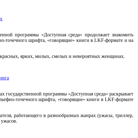
ах
венной программы «Доступная среда» продолжает знакомить
но-точечного шрифта, «говорящие» книги в LKF-формате и на
екрасных, ярких, милых, смелых и невероятных женщинах.
инга
ках государственной программы «Доступная среда» раскрывает
ельефно-точечного шрифта, «говорящие» книги в LKF-формате
ателя, работающего в разнообразных жанрах (ужасы, триллер,
 ужасов.