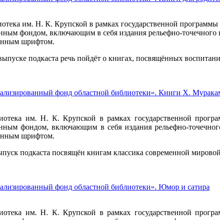
отека им. Н. К. Крупской в рамках государственной программы 
нным фондом, включающим в себя издания рельефно-точечного ш
ённым шрифтом.
ыпуске подкаста речь пойдёт о книгах, посвящённых воспитани
ализированный фонд областной библиотеки». Книги Х. Мурака
иотека им. Н. К. Крупской в рамках государственной програ
нным фондом, включающим в себя издания рельефно-точечного
ённым шрифтом.
пуск подкаста посвящён книгам классика современной мировой
ализированный фонд областной библиотеки». Юмор и сатира
иотека им. Н. К. Крупской в рамках государственной програ