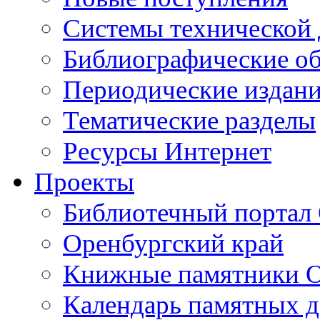
Cистемы технической
Библиографические о
Периодические издан
Тематические разделы
Ресурсы Интернет
Проекты
Библиотечный портал 
Оренбургский край
Книжные памятники О
Календарь памятных д