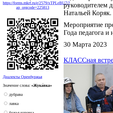
https://forms.mkrf.ru/e/2579/xTPLeBU7/?
руководителем д
ap_orgcode=225813
Натальей Коряк.
Мероприятие пр
Года педагога и 
30 Марта 2023
КЛАССная встре
Диалекты Оренбуржья
Значение слова:
«Жука́вка»
дубрава
лавка
божья коровка