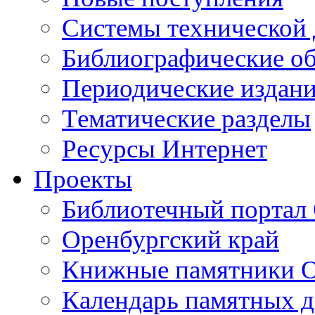
Cистемы технической
Библиографические о
Периодические издан
Тематические разделы
Ресурсы Интернет
Проекты
Библиотечный портал 
Оренбургский край
Книжные памятники О
Календарь памятных д