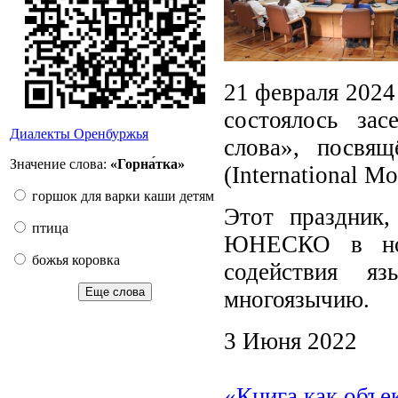
21 февраля 2024
состоялось за
Диалекты Оренбуржья
слова», посвя
Значение слова:
«Горна́тка»
(International M
горшок для варки каши детям
Этот праздник,
птица
ЮНЕСКО в ноя
божья коровка
содействия я
Еще слова
многоязычию.
3 Июня 2022
«Книга как объе