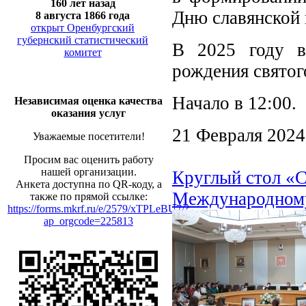
160 лет назад
Дню славянской 
8 августа 1866 года
открыт Оренбургский
губернский статистический
В 2025 году в
комитет
рождения святог
Начало в 12:00.
Независимая оценка качества
оказания услуг
21 Февраля 2024
Уважаемые посетители!
Просим вас оценить работу
нашей организации.
Круглый стол «
Анкета доступна по QR-коду, а
Международному
также по прямой ссылке:
https://forms.mkrf.ru/e/2579/xTPLeBU7/?
ap_orgcode=225813