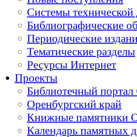
Cистемы технической
Библиографические о
Периодические издан
Тематические разделы
Ресурсы Интернет
Проекты
Библиотечный портал 
Оренбургский край
Книжные памятники О
Календарь памятных д