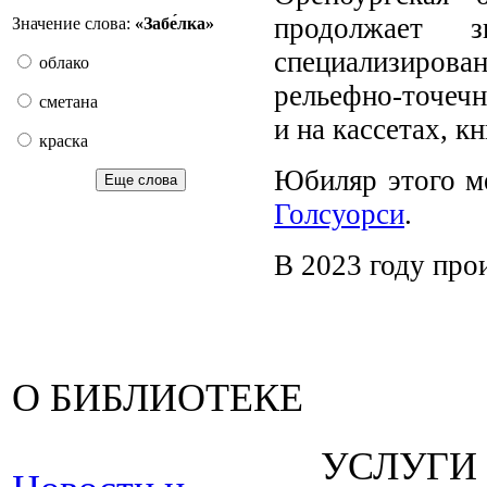
продолжает 
Значение слова:
«Забе́лка»
специализирова
облако
рельефно-точечн
сметана
и на кассетах, 
краска
Юбиляр этого м
Еще слова
Голсуорси
.
В 2023 году про
О БИБЛИОТЕКЕ
УСЛУГИ