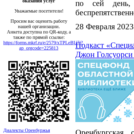
оказания услуг
по сей день,
беспрепятствен
Уважаемые посетители!
Просим вас оценить работу
28 Февраля 2023
нашей организации.
Анкета доступна по QR-коду, а
также по прямой ссылке:
https://forms.mkrf.ru/e/2579/xTPLeBU7/?
Подкаст «Специ
ap_orgcode=225813
Джон Голсуорси
Диалекты Оренбуржья
Оренбургская 