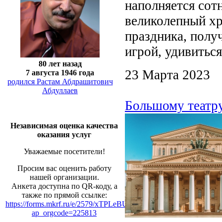
наполняется сот
великолепный хр
праздника, полу
игрой, удивитьс
80 лет назад
23 Марта 2023
7 августа 1946 года
родился Растам Абдрашитович
Абдуллаев
Большому театр
Независимая оценка качества
оказания услуг
Уважаемые посетители!
Просим вас оценить работу
нашей организации.
Анкета доступна по QR-коду, а
также по прямой ссылке:
https://forms.mkrf.ru/e/2579/xTPLeBU7/?
ap_orgcode=225813