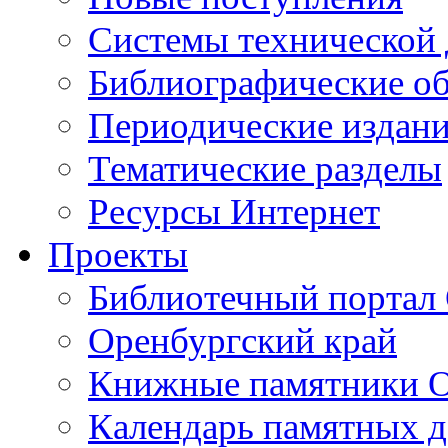
Cистемы технической
Библиографические о
Периодические издан
Тематические разделы
Ресурсы Интернет
Проекты
Библиотечный портал 
Оренбургский край
Книжные памятники О
Календарь памятных д