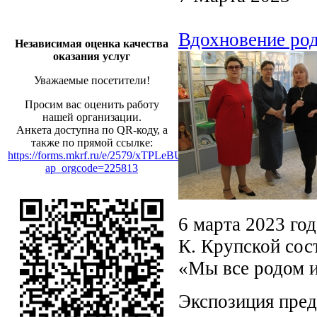
Вдохновение род
Независимая оценка качества
оказания услуг
Уважаемые посетители!
Просим вас оценить работу
нашей организации.
Анкета доступна по QR-коду, а
также по прямой ссылке:
https://forms.mkrf.ru/e/2579/xTPLeBU7/?
ap_orgcode=225813
6 марта 2023 го
К. Крупской сос
«Мы все родом и
Экспозиция пред