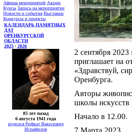
Афиша мероприятий
Акции
Курсы
Запись на мероприятие
Новости и события
Выставки
Конкурсы и проекты
КАЛЕНДАРЬ ПАМЯТНЫХ
ДАТ
ОРЕНБУРГСКОЙ
ОБЛАСТИ
2025
·
2026
2 сентября 2023 
приглашает на 
«Здравствуй, си
Оренбурга.
Авторы живописн
школы искусств 
85 лет назад
Начало в 12.00.
6 августа 1941 года
родился Рифкат Вакилович
7 Марта 2023
Исрафилов