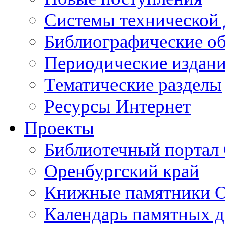
Cистемы технической
Библиографические о
Периодические издан
Тематические разделы
Ресурсы Интернет
Проекты
Библиотечный портал 
Оренбургский край
Книжные памятники О
Календарь памятных д