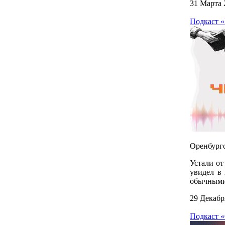
31 Марта 
Подкаст «
Оренбургс
Устали от
увидел в 
обычными
29 Декабр
Подкаст 