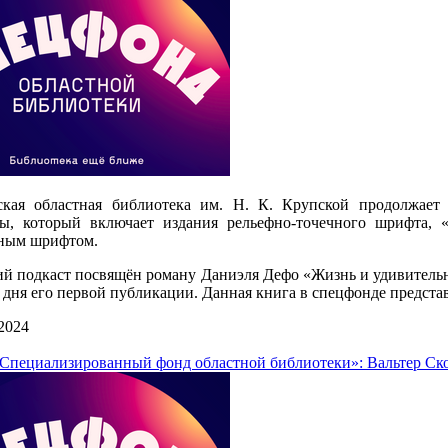
ская областная библиотека им. Н. К. Крупской продолжает
ры, который включает издания рельефно-точечного шрифта, 
ным шрифтом.
й подкаст посвящён роману Даниэля Дефо «Жизнь и удивитель
о дня его первой публикации. Данная книга в спецфонде предс
2024
Специализированный фонд областной библиотеки»: Вальтер Ско