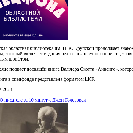
кая областная библиотека им. Н. К. Крупской продолжает знак
ы, который включает издания рельефно-точечного шрифта, «гово
ным шрифтом.
сяце подкаст посвящён книге Вальтера Скотта «Айвенго», котора
ига в спецфонде представлена форматом LKF.
а 2023
О писателе за 10 минут». Джон Голсуорси