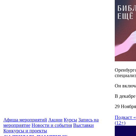
Оренбург
специали
Он включа
В декабре
29 Ноября
Подкаст 
Афиша мероприятий
Акции
Курсы
Запись на
(12+)
мероприятие
Новости и события
Выставки
Конкурсы и проекты