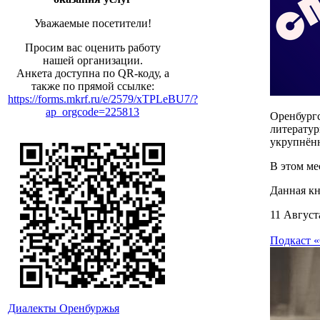
Уважаемые посетители!
Просим вас оценить работу
нашей организации.
Анкета доступна по QR-коду, а
также по прямой ссылке:
https://forms.mkrf.ru/e/2579/xTPLeBU7/?
ap_orgcode=225813
Оренбургс
литератур
укрупнён
В этом ме
Данная кн
11 Август
Подкаст «
Диалекты Оренбуржья