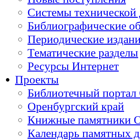
Cистемы технической
Библиографические о
Периодические издан
Тематические разделы
Ресурсы Интернет
Проекты
Библиотечный портал 
Оренбургский край
Книжные памятники О
Календарь памятных д