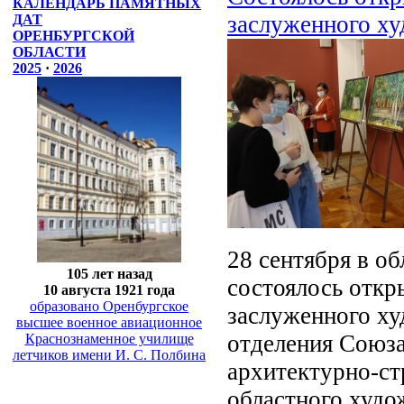
КАЛЕНДАРЬ ПАМЯТНЫХ
заслуженного х
ДАТ
ОРЕНБУРГСКОЙ
ОБЛАСТИ
2025
·
2026
28 сентября в об
105 лет назад
состоялось откр
10 августа 1921 года
образовано Оренбургское
заслуженного ху
высшее военное авиационное
отделения Союза
Краснознаменное училище
летчиков имени И. С. Полбина
архитектурно-ст
областного худо