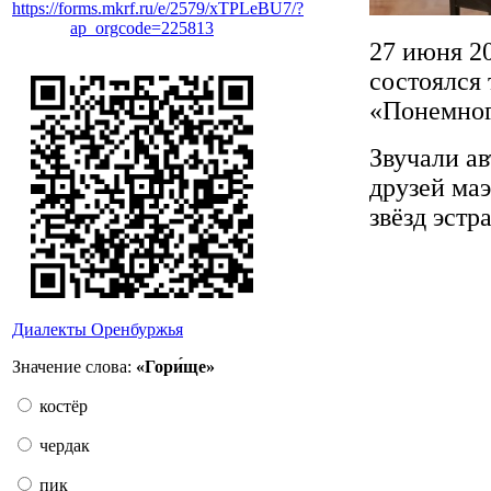
https://forms.mkrf.ru/e/2579/xTPLeBU7/?
ap_orgcode=225813
27 июня 20
состоялся
«Понемног
Звучали ав
друзей ма
звёзд эстр
Диалекты Оренбуржья
Значение слова:
«Гори́ще»
костёр
чердак
пик