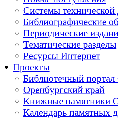
Cистемы технической
Библиографические о
Периодические издан
Тематические разделы
Ресурсы Интернет
Проекты
Библиотечный портал 
Оренбургский край
Книжные памятники О
Календарь памятных д