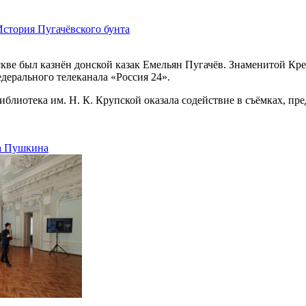
стория Пугачёвского бунта
скве был казнён донской казак Емельян Пугачёв. Знаменитой Кр
дерального телеканала «Россия 24».
иблиотека им. Н. К. Крупской оказала содействие в съёмках, пр
ра Пушкина