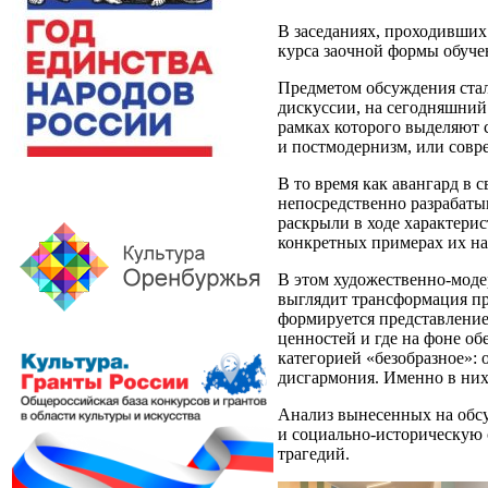
В заседаниях, проходивших
курса заочной формы обуче
Предметом обсуждения стал
дискуссии, на сегодняшний
рамках которого выделяют со
и постмодернизм, или совр
В то время как авангард в
непосредственно разрабаты
раскрыли в ходе характерис
конкретных примерах их на
В этом художественно-модер
выглядит трансформация пр
формируется представление
ценностей и где на фоне о
категорией «безобразное»: 
дисгармония. Именно в них 
Анализ вынесенных на обсу
и социально-историческую 
трагедий.