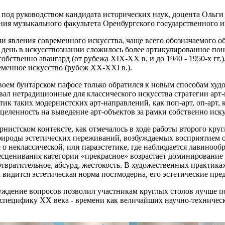
 под руководством кандидата исторических наук, доцента Ольги
ния музыкального факультета Оренбургского государственного ин
и явления современного искусства, чаще всего обозначаемого о
 день в искусствознании сложилось более артикулированное пон
бственно авангард (от рубежа XIX-ХХ в. и до 1940 - 1950-х гг.),
еменное искусство (рубеж XX-XXI в.).
 своем бунтарском пафосе только обратился к новым способам ху
вал нетрадиционные для классического искусства стратегии арт
тик таких модернистских арт-направлений, как поп-арт, оп-арт
целенность на выведение арт-объектов за рамки собственно иск
нистском контексте, как отмечалось в ходе работы второго круг
ироды эстетических переживаний, возбуждаемых восприятием о
 о неклассической, или параэстетике, где наблюдается лавинооб
бесценивания категории «прекрасное» возрастает доминирование
отвратительное, абсурд, жестокость. В художественных практик
видится эстетическая норма постмодерна, его эстетические пре
ждение вопросов позволил участникам круглых столов лучше по
специфику ХХ века - времени как величайших научно-техничес