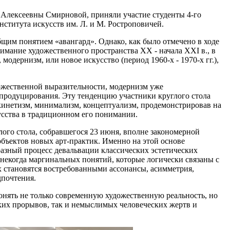
 Алексеевны Смирновой, приняли участие студенты 4-го
ститута искусств им. Л. и М. Ростроповичей.
бщим понятием «авангард». Однако, как было отмечено в ходе
имание художественного пространства ХХ - начала XXI в., в
 модернизм, или новое искусство (период 1960-х - 1970-х гг.),
дожественной выразительности, модернизм уже
-продуцирования. Эту тенденцию участники круглого стола
, кинетизм, минимализм, концептуализм, продемонстрировав на
усства в традиционном его понимании.
лого стола, собравшегося 23 июня, вполне закономерной
бъектов новых арт-практик. Именно на этой основе
разный процесс девальвации классических эстетических
 некогда маргинальных понятий, которые логически связаны с
ах становятся востребованными ассонансы, асимметрия,
дпочтения.
нять не только современную художественную реальность, но
ких прорывов, так и немыслимых человеческих жертв и