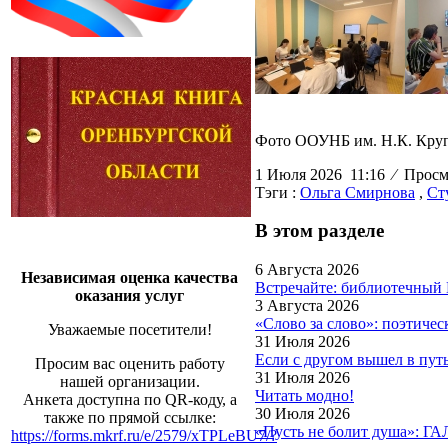
Фото ООУНБ им. Н.К. Круп
1 Июля 2026 11:16
⁄
Просмо
Тэги :
Ольга Смирнова
,
Ст
В этом разделе
6 Августа 2026
Независимая оценка качества
Встречайте: библиотечный
оказания услуг
3 Августа 2026
«Слово за слово»: поэтиче
Уважаемые посетители!
31 Июля 2026
Если с другом вышел в пут
Просим вас оценить работу
31 Июля 2026
нашей организации.
Читать модно!
Анкета доступна по QR-коду, а
30 Июля 2026
также по прямой ссылке:
«Пусть не болит душа»: Г
https://forms.mkrf.ru/e/2579/xTPLeBU7/?