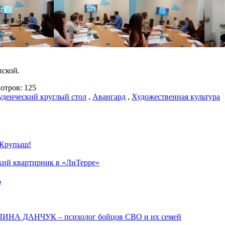
ской.
тров: 125
уденческий круглый стол
,
Авангард
,
Художественная культура
 Крупыш!
ский квартирник в «ЛиТерре»
ь
АЛИНА ДАНЧУК – психолог бойцов СВО и их семей