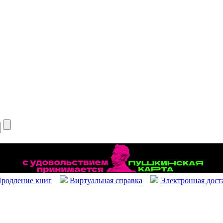
родление книг
Виртуальная справка
Электронная дост