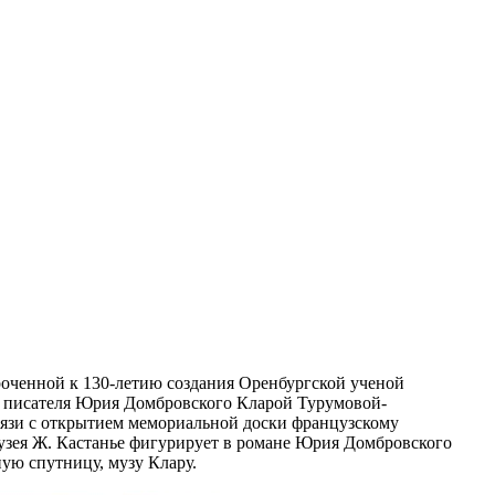
уроченной к 130-летию создания Оренбургской ученой
ой писателя Юрия Домбровского Кларой Турумовой-
вязи с открытием мемориальной доски французскому
музея Ж. Кастанье фигурирует в романе Юрия Домбровского
ерную спутницу, музу Клару.