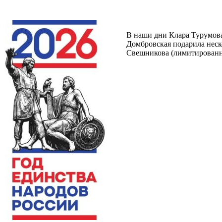
В наши дни Клара Турумова
Домбровская подарила неск
Свешникова (лимитированно