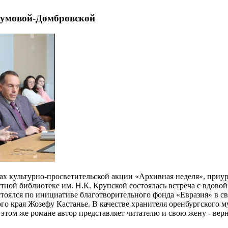
румовой-Домбровской
мках культурно-просветительской акции «Архивная неделя», при
стной библиотеке им. Н.К. Крупской состоялась встреча с вдов
стоялся по инициативе благотворительного фонда «Евразия» в с
го края Жозефу Кастанье. В качестве хранителя оренбургского 
 этом же романе автор представляет читателю и свою жену - в