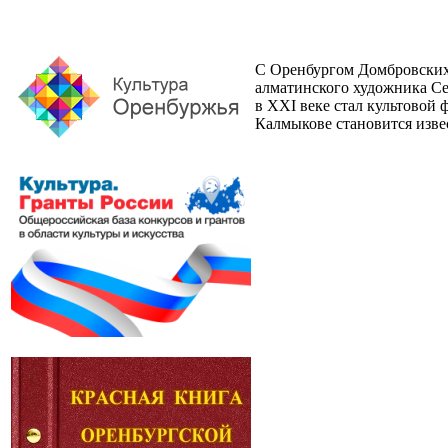
С Оренбургом Домбровских 
алматинского художника Се
в ХХI веке стал культовой 
Калмыкове становится извес