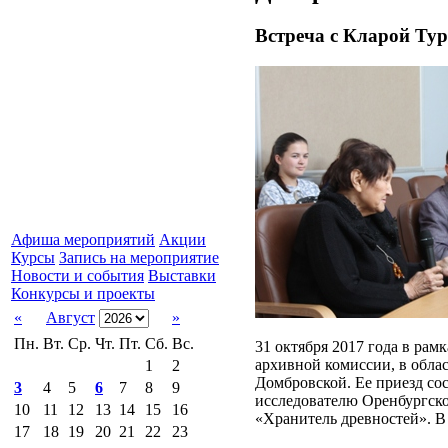
Встреча с Кларой Ту
Афиша мероприятий
Акции
Курсы
Запись на мероприятие
Новости и события
Выставки
Конкурсы и проекты
«
Август
»
Пн.
Вт.
Ср.
Чт.
Пт.
Сб.
Вс.
31 октября 2017 года в ра
архивной комиссии, в обла
1
2
Домбровской. Ее приезд со
3
4
5
6
7
8
9
исследователю Оренбургско
10
11
12
13
14
15
16
«Хранитель древностей». В
17
18
19
20
21
22
23