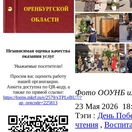
Независимая оценка качества
оказания услуг
Уважаемые посетители!
Просим вас оценить работу
нашей организации.
Анкета доступна по QR-коду, а
Фото ООУНБ им.
также по прямой ссылке:
https://forms.mkrf.ru/e/2579/xTPLeBU7/?
ap_orgcode=225813
23 Мая 2026 1
Тэги :
День Поб
чтения
,
Воспита