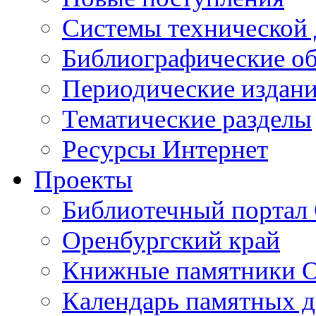
Cистемы технической
Библиографические о
Периодические издан
Тематические разделы
Ресурсы Интернет
Проекты
Библиотечный портал 
Оренбургский край
Книжные памятники О
Календарь памятных д