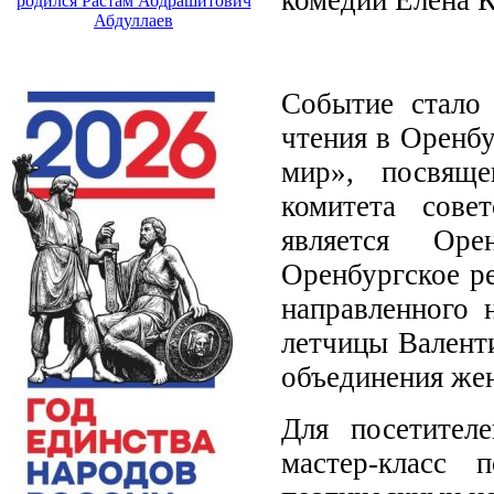
родился Растам Абдрашитович
Абдуллаев
Событие стало 
чтения в Оренбу
мир», посвяще
комитета сове
является Ор
Оренбургское р
направленного 
летчицы Валент
объединения же
Для посетител
мастер-класс 