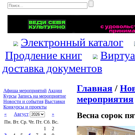
Электронный каталог
Продление книг
Виртуа
доставка документов
Главная
/
Нов
Афиша мероприятий
Акции
Курсы
Запись на мероприятие
мероприятия
Новости и события
Выставки
Конкурсы и проекты
Весна сорок пя
«
Август
»
Пн.
Вт.
Ср.
Чт.
Пт.
Сб.
Вс.
1
2