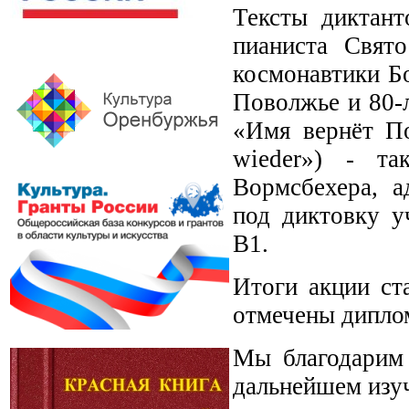
Тексты диктан
пианиста Свято
космонавтики Б
Поволжье и 80-
«Имя вернёт По
wieder») - та
Вормсбехера, а
под диктовку у
B1.
Итоги акции ст
отмечены дипло
Мы благодарим 
дальнейшем изуч