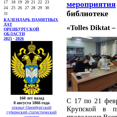
мероприятия
17
18
19
20
21
22
23
24
25
26
27
28
29
30
библиотеке
31
КАЛЕНДАРЬ ПАМЯТНЫХ
ДАТ
«Tolles Diktat 
ОРЕНБУРГСКОЙ
ОБЛАСТИ
2025
·
2026
160 лет назад
С 17 по 21 февр
8 августа 1866 года
Крупской в п
открыт Оренбургский
губернский статистический
проведения Всер
комитет