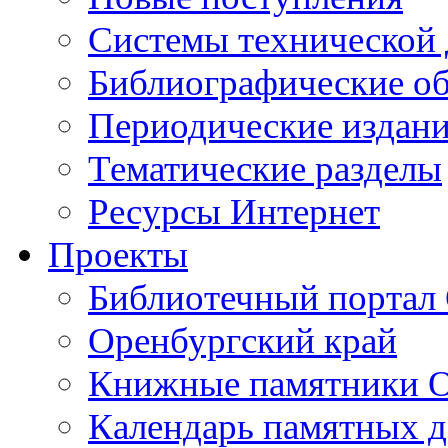
Cистемы технической
Библиографические о
Периодические издан
Тематические разделы
Ресурсы Интернет
Проекты
Библиотечный портал 
Оренбургский край
Книжные памятники О
Календарь памятных д