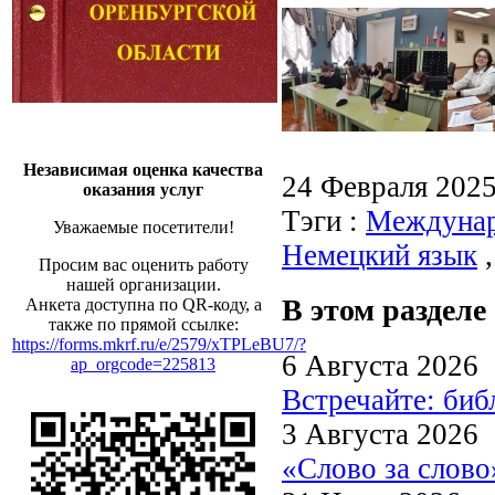
Независимая оценка качества
24 Февраля 202
оказания услуг
Тэги :
Междунар
Уважаемые посетители!
Немецкий язык
Просим вас оценить работу
нашей организации.
В этом разделе
Анкета доступна по QR-коду, а
также по прямой ссылке:
https://forms.mkrf.ru/e/2579/xTPLeBU7/?
6 Августа 2026
ap_orgcode=225813
Встречайте: би
3 Августа 2026
«Слово за слово