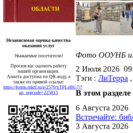
Независимая оценка качества
оказания услуг
Фото ООУНБ им.
Уважаемые посетители!
Просим вас оценить работу
2 Июля 2026 0
нашей организации.
Тэги :
ЛиТерра
Анкета доступна по QR-коду, а
также по прямой ссылке:
https://forms.mkrf.ru/e/2579/xTPLeBU7/?
В этом разделе
ap_orgcode=225813
6 Августа 2026
Встречайте: би
3 Августа 2026