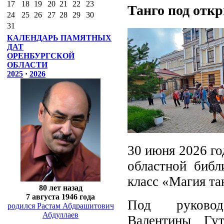
17
18
19
20
21
22
23
Танго под отк
24
25
26
27
28
29
30
31
КАЛЕНДАРЬ ПАМЯТНЫХ
ДАТ
ОРЕНБУРГСКОЙ
ОБЛАСТИ
2025
·
2026
30 июня 2026 г
областной библ
класс «Магия та
80 лет назад
7 августа 1946 года
Под руководс
родился Растам Абдрашитович
Абдуллаев
Валентины Гут