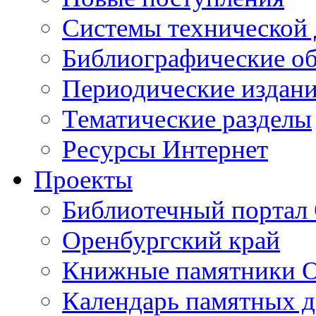
Cистемы технической
Библиографические о
Периодические издан
Тематические разделы
Ресурсы Интернет
Проекты
Библиотечный портал 
Оренбургский край
Книжные памятники О
Календарь памятных д