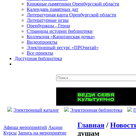
Книжные памятники Оренбургской области
Календарь памятных дат
Литературная карта Оренбургской области
Литературные игры
Оренбуржцы - Герои
Страницы истории библиотеки
Коллекция «Капитанская дочка»
Видеопроекты
Электронный ресурс «ПРОчитай»
Все проекты
Доступная библиотека
Электронный каталог
Электронная библиотека
П
Главная
/
Новост
Афиша мероприятий
Акции
душам
Курсы
Запись на мероприятие