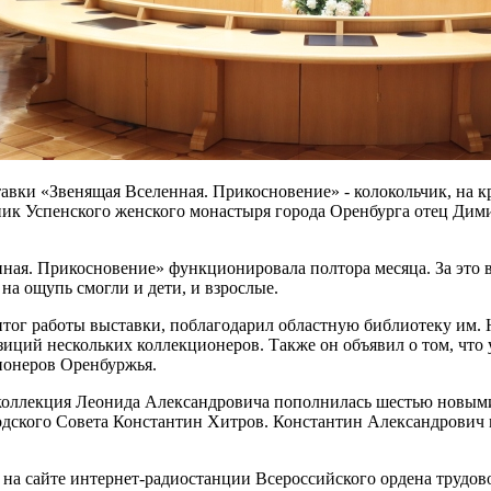
авки «Звенящая Вселенная. Прикосновение» - колокольчик, на кр
ник Успенского женского монастыря города Оренбурга отец Дими
ная. Прикосновение» функционировала полтора месяца. За это 
 на ощупь смогли и дети, и взрослые.
тог работы выставки, поблагодарил областную библиотеку им. 
иций нескольких коллекционеров. Также он объявил о том, что 
ионеров Оренбуржья.
оллекция Леонида Александровича пополнилась шестью новыми 
одского Совета Константин Хитров. Константин Александрович пе
да на сайте интернет-радиостанции Всероссийского ордена труд