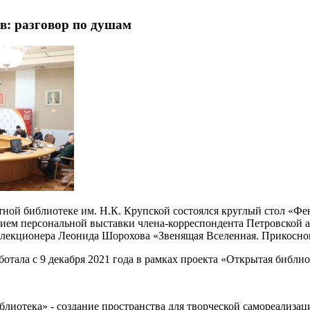
в: разговор по душам
астной библиотеке им. Н.К. Крупской состоялся круглый стол «Ф
ем персональной выставки члена-корреспондента Петровской а
ллекционера Леонида Шорохова «Звенящая Вселенная. Прикосно
отала с 9 декабря 2021 года в рамках проекта «Открытая библио
блиотека» - создание пространства для творческой самореализа