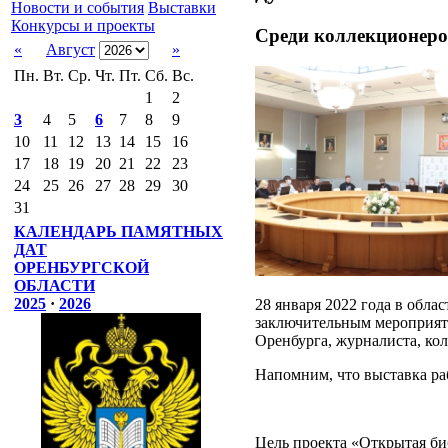
Новости и события
Выставки
Конкурсы и проекты
Среди коллекционеро
«
Август
»
Пн.
Вт.
Ср.
Чт.
Пт.
Сб.
Вс.
1
2
3
4
5
6
7
8
9
10
11
12
13
14
15
16
17
18
19
20
21
22
23
24
25
26
27
28
29
30
31
КАЛЕНДАРЬ ПАМЯТНЫХ
ДАТ
ОРЕНБУРГСКОЙ
ОБЛАСТИ
2025
·
2026
28 января 2022 года в обл
заключительным мероприяти
Оренбурга, журналиста, ко
Напомним, что выставка раб
Цель проекта «Открытая би