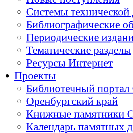
Cистемы технической
Библиографические о
Периодические издан
Тематические разделы
Ресурсы Интернет
Проекты
Библиотечный портал 
Оренбургский край
Книжные памятники О
Календарь памятных д