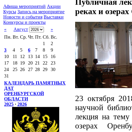
Публичная лек
Афиша мероприятий
Акции
реках и озерах
Курсы
Запись на мероприятие
Новости и события
Выставки
Конкурсы и проекты
«
Август
»
Пн.
Вт.
Ср.
Чт.
Пт.
Сб.
Вс.
1
2
3
4
5
6
7
8
9
10
11
12
13
14
15
16
17
18
19
20
21
22
23
24
25
26
27
28
29
30
31
КАЛЕНДАРЬ ПАМЯТНЫХ
ДАТ
ОРЕНБУРГСКОЙ
23 октября 201
ОБЛАСТИ
2025
·
2026
научной библио
лекция на тему
озерах Оренб