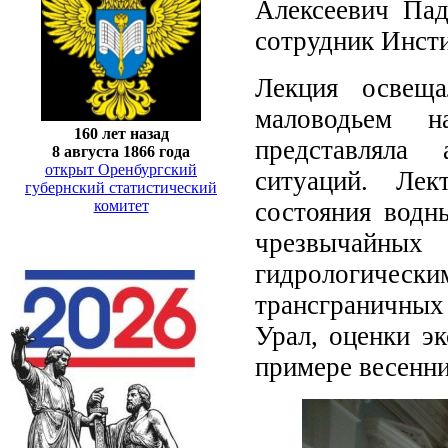
Алексеевич Пад
сотрудник Инсти
Лекция освеща
маловодьем н
160 лет назад
представляла 
8 августа 1866 года
открыт Оренбургский
ситуаций. Лек
губернский статистический
состояния водн
комитет
чрезвычайны
гидрологически
трансграничных
Урал, оценки э
примере весенни