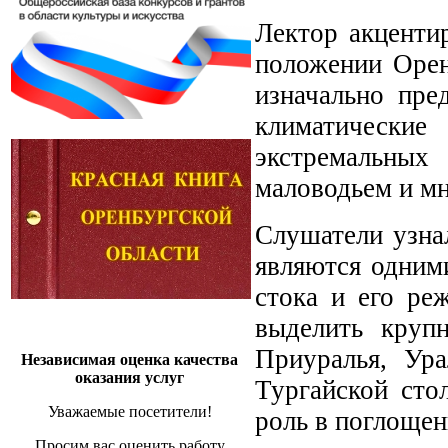
Лектор акценти
положении Орен
изначально пре
климатические
экстремальных 
маловодьем и мн
Слушатели узна
являются одним
стока и его ре
выделить круп
Приуралья, Ура
Независимая оценка качества
оказания услуг
Тургайской сто
Уважаемые посетители!
роль в поглощен
Просим вас оценить работу