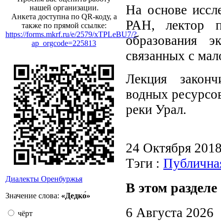
На основе иссл
нашей организации.
Анкета доступна по QR-коду, а
РАН, лектор п
также по прямой ссылке:
https://forms.mkrf.ru/e/2579/xTPLeBU7/?
образования эк
ap_orgcode=225813
связанных с мал
Лекция законч
водных ресурсов
реки Урал.
24 Октября 201
Тэги :
Публична
Диалекты Оренбуржья
В этом разделе
Значение слова:
«Дедко́»
6 Августа 2026
чёрт