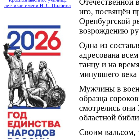
Отечественной в
летчиков имени И. С. Полбина
иго, посвящён п
Оренбургской р
возрождению ру
Одна из составл
адресована всем
танцу и на врем
минувшего века 
Мужчины в воен
образца сороков
смотрелись они 
областной библи
Своим вальсом, 