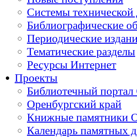
Cистемы технической
Библиографические о
Периодические издан
Тематические разделы
Ресурсы Интернет
Проекты
Библиотечный портал 
Оренбургский край
Книжные памятники О
Календарь памятных д