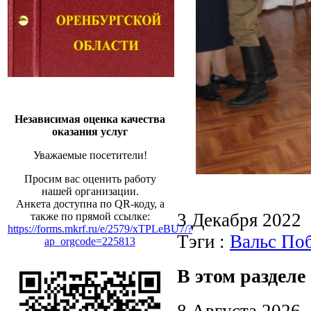
Независимая оценка качества
оказания услуг
Уважаемые посетители!
Просим вас оценить работу
нашей организации.
Анкета доступна по QR-коду, а
3 Декабря 2022
также по прямой ссылке:
https://forms.mkrf.ru/e/2579/xTPLeBU7/?
Тэги :
Вальс По
ap_orgcode=225813
В этом разделе
8 Августа 2026