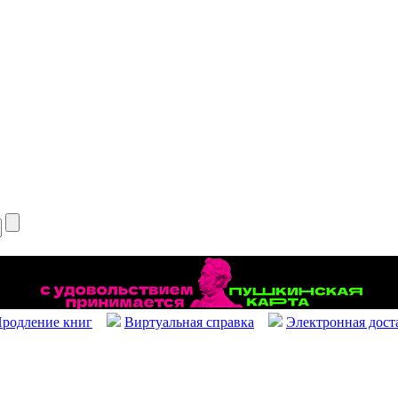
родление книг
Виртуальная справка
Электронная дост