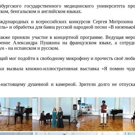
бургского государственного медицинского университета про
ком, бенгальском и английском языках.
еждународных и всероссийских конкурсов Сергея Митрохина 
» и обработка для баяна русской народной песни «В низенькой 
акже приняли участие в концертной программе. Ведущая мероп
рение Александра Пушкина на французском языке, а сотруд
н - на испанском и русском.
щий мог подойти к свободному микрофону и прочесть своё люб
ки вызвала книжно-иллюстративная выставка «Я помню чудн
-настоящему душевной и камерной. Зрители долго не отпуск