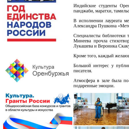
Индийские студенты Орен
панджаби, маратхи, тамильс
В исполнении лауреата м
Александра Пушкина «Метель
Специалисты библиотеки т
Минеева прочла стихотво
Лукашева и Вероника Скаку
Кроме того, каждый желаю
Большой интерес у публи
писателя.
Атмосфера в зале была по
подаренные эмоции.