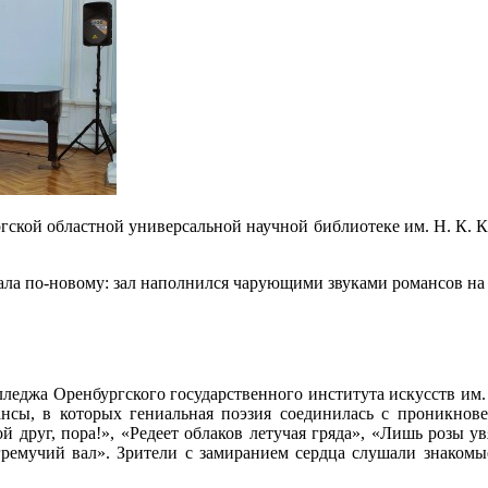
ргской областной универсальной научной библиотеке им. Н. К. 
учала по-новому: зал наполнился чарующими звуками романсов н
леджа Оренбургского государственного института искусств им.
нсы, в которых гениальная поэзия соединилась с проникнове
й друг, пора!», «Редеет облаков летучая гряда», «Лишь розы у
гремучий вал». Зрители с замиранием сердца слушали знаком