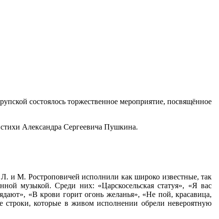
Крупской состоялось торжественное мероприятие, посвящённое
а стихи Александра Сергеевича Пушкина.
 Л. и М. Ростроповичей исполнили как широко известные, так
нной музыкой. Среди них: «Царскосельская статуя», «Я вас
вядают», «В крови горит огонь желанья», «Не пой, красавица,
ые строки, которые в живом исполнении обрели невероятную