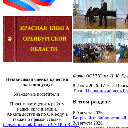
Фото ООУНБ им. Н. К. Кру
Независимая оценка качества
оказания услуг
8 Июня 2026 17:16
⁄
Просмо
Тэги :
Пушкинский день Ро
Уважаемые посетители!
В этом разделе
Просим вас оценить работу
нашей организации.
6 Августа 2026
Анкета доступна по QR-коду, а
Встречайте: библиотечный
также по прямой ссылке:
3 Августа 2026
https://forms.mkrf.ru/e/2579/xTPLeBU7/?