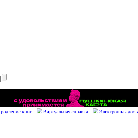
родление книг
Виртуальная справка
Электронная дост