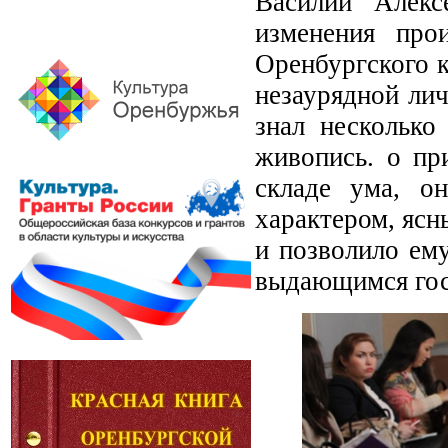
Василий Алекс
изменения про
Оренбургского к
незаурядной ли
знал несколько
живопись. о пр
складе ума, он
характером, ясн
и позволило ем
выдающимся гос