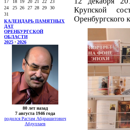
12 декабря 20
17
18
19
20
21
22
23
24
25
26
27
28
29
30
Крупской сос
31
Оренбургского к
КАЛЕНДАРЬ ПАМЯТНЫХ
ДАТ
ОРЕНБУРГСКОЙ
ОБЛАСТИ
2025
·
2026
80 лет назад
7 августа 1946 года
родился Растам Абдрашитович
Абдуллаев