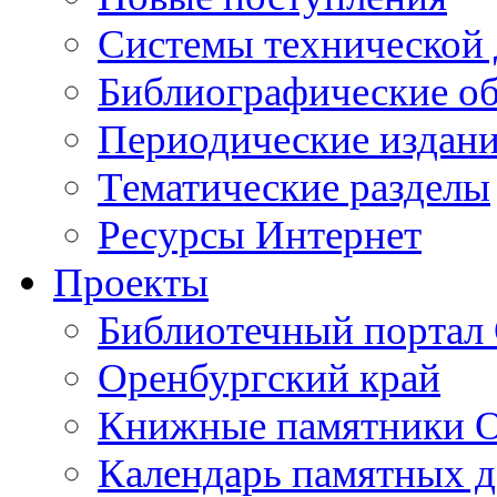
Cистемы технической
Библиографические о
Периодические издан
Тематические разделы
Ресурсы Интернет
Проекты
Библиотечный портал 
Оренбургский край
Книжные памятники О
Календарь памятных д