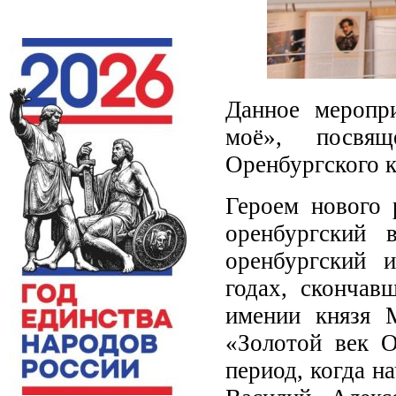
Данное меропр
моё», посвя
Оренбургского к
Героем нового 
оренбургский 
оренбургский и
годах, скончав
имении князя 
«Золотой век О
период, когда н